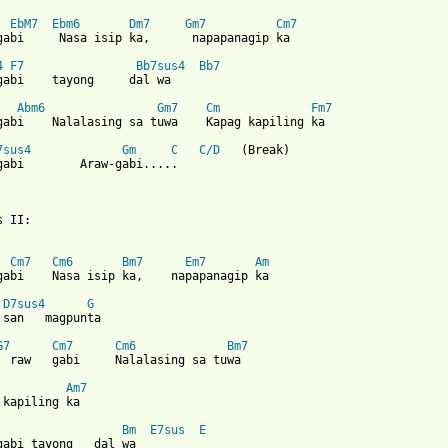
EbM7
Ebm6
Dm7
Gm7
Cm7
gabi     Nasa isip ka,      napapanagip ka

4
F7
Bb7sus4
Bb7
gabi    tayong     dal wa

Abm6
Gm7
Cm
Fm7
gabi    Nalalasing sa tuwa    Kapag kapiling ka

7sus4
Gm
C
C/D
   (Break)

gabi        Araw-gabi.....

 II:

Cm7
Cm6
Bm7
Em7
Am
gabi    Nasa isip ka,    napapanagip ka

D7sus4
G
 san   magpunta

G7
Cm7
Cm6
Bm7
  raw   gabi     Nalalasing sa tuwa

Am7
 kapiling ka

Bm
E7sus
E
gabi tayong   dal wa
