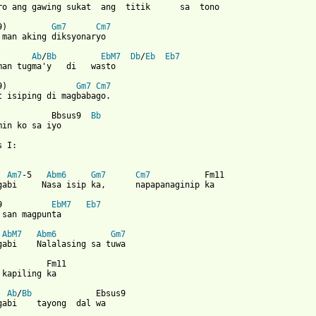
ro ang gawing sukat  ang  titik      sa  tono

9)         
Gm7
Cm7
 man aking diksyonaryo

Ab
/
Bb
EbM7
Db
/
Eb
Eb7
man tugma'y   di   wasto

9)              
Gm7
Cm7
t isiping di magbabago.

           Bbsus9  
Bb
min ko sa iyo

 I:

Am7
-5   
Abm6
Gm7
Cm7
           Fm11

gabi     Nasa isip ka,      napapanaginip ka

9          
EbM7
Eb7
 san magpunta

AbM7
Abm6
Gm7
gabi    Nalalasing sa tuwa

          Fm11

 kapiling ka

Ab
/
Bb
             Ebsus9 

gabi    tayong  dal wa
