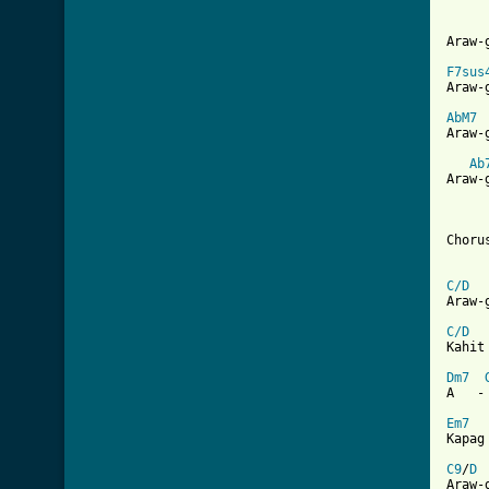
Araw-
F7sus
Araw-
AbM7
Araw-
Ab
Araw-
Chorus
C/D
Araw-
C/D
Kahit
Dm7
A   -
Em7
Kapag
C9
/
D
Araw-