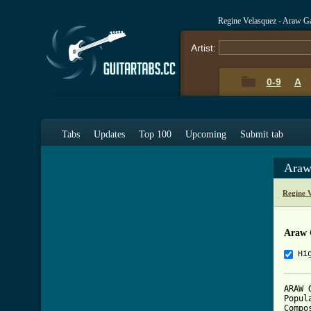
Regine Velasquez - Araw G
Artist:
0-9
A
Tabs
Updates
Top 100
Upcoming
Submit tab
Araw
Regine 
Araw 
Hi
ARAW G
Popul
Compo