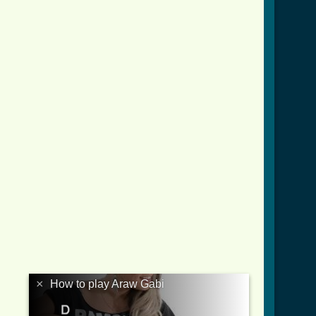
×
How to play Araw Gabi