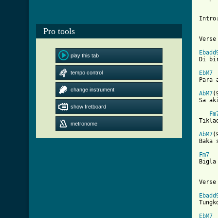
Intro
Pro tools
Verse 
Ebadd
play this tab
Di bi
tempo control
EbM7
Para 
change instrument
AbM7
(
Sa ak
show fretboard
Fm
Tikla
metronome
AbM7
(
Baka 
Fm7
  
Bigla
Verse 
Ebadd
Tungk
EbM7