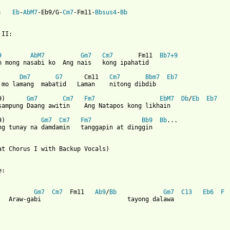
:   
Eb
-
AbM7
-Eb9/G-
Cm7
-Fm11-
Bbsus4
-
Bb
II:

 from: https://www.guitartabs.cc/tabs/r/regine_velasquez/araw_ga
9
AbM7
Gm7
Cm7
       Fm11  
Bb7+9
n mong nasabi ko  Ang nais   kong ipahatid

Dm7
G7
      Cm11   
Cm7
Bbm7
Eb7
 mo lamang  mabatid   Laman    nitong dibdib

9)      
Gm7
Cm7
Fm7
EbM7
Db
/
Eb
Eb7
sampung Daang awitin    Ang Natapos kong likhain

9)          
Gm7
Cm7
Fm7
Bb9
Bb
...

ng tunay na damdamin   tanggapin at dinggin

at Chorus I with Backup Vocals)

:

Gm7
Cm7
  Fm11   
Ab9
/
Bb
Gm7
C13
Eb6
F
   Araw-gabi                        tayong dalawa 
