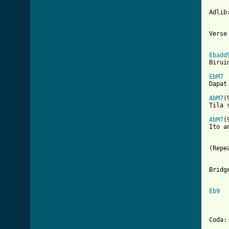
Adlib
Verse 
[ Tab
Ebadd
Birui
EbM7
Dapat
AbM7
(
Tila 
AbM7
(
Ito a
(Repe
Bridge
Eb9
     
Coda:
