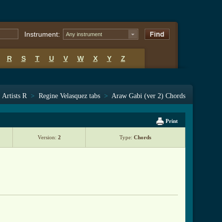
Instrument:
Any instrument
R
S
T
U
V
W
X
Y
Z
>
Artists R
>
Regine Velasquez tabs
>
Araw Gabi (ver 2) Chords
Print
Version:
2
Type:
Chords