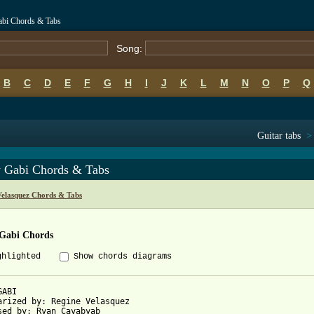
abi Chords & Tabs
Song:
B
C
D
E
F
G
H
I
J
K
L
M
N
O
P
Q
Guitar tabs
 Gabi Chords & Tabs
Velasquez Chords & Tabs
Gabi Chords
ghlighted
Show chords diagrams
ABI

arized by: Regine Velasquez

sed by: Ryan Cayabyab
