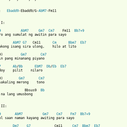
:   
Ebadd9
-Ebadd9/G-
AbM7
-Fm11

I:

9
AbM7
Gm7
Cm7
    Fm11  
Bb7+9
ro ang sumulat ng awitin para sayo

AbM7
G7
   Cm11      
Cm
Bbm7
Eb7
akong isang sira ulong,    hilo at lito

9)         
Gm7
Cm7
in pang minanang piyano

7
Ab
/
Bb
EbM7
Db
/
Eb
Eb7
doy    pilit    nilaro

9)        
Gm7
Cm7
sakaling merong    tono

             Bbsus9  
Bb
 na lang umusbong

II:

9
AbM7
Gm7
Cm7
Fm7
Bb7+9
ol saan naman kayang awiting para sayo

Dm7
G7
            Cm11     
Cm7
Bbm7
Eb7