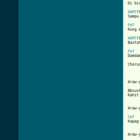
Di bi
AbM7
(
Sampu
Fm7
Kung 
AbM7
(
Basta
Fm7
  
Damda
Chorus
Araw-
Bbsus
Kahit
Araw-
Cm7
  
Kapag
Araw-