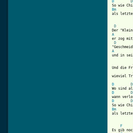
D
D
Bm
als letzte
D
A
er zog mit
D
A
[ Tab from
Und die Fr
wieviel Tr
D
D
D
D
D
D
Bm
als letzte
F
Es gib noc