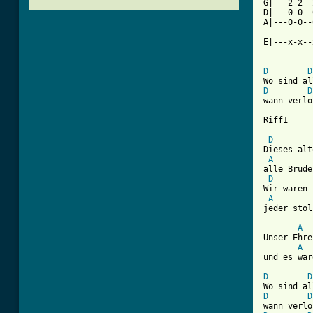
G|---2-2--
D|---0-0--
A|---0-0--
E|---x-x--
D
D
D
D
wann verlo
Riff1

D
Dieses alt
A
alle Brüde
D
Wir waren 
A
jeder stol
A
Unser Ehre
A
und es war
D
D
D
D