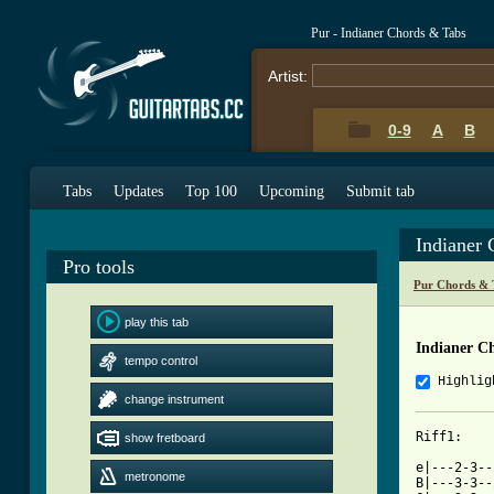
Pur - Indianer Chords & Tabs
Artist:
0-9
A
B
Tabs
Updates
Top 100
Upcoming
Submit tab
Indianer
Pro tools
Pur Chords & 
play this tab
Indianer C
tempo control
Highlig
change instrument
Riff1:  

show fretboard
e|---2-3--
metronome
B|---3-3--