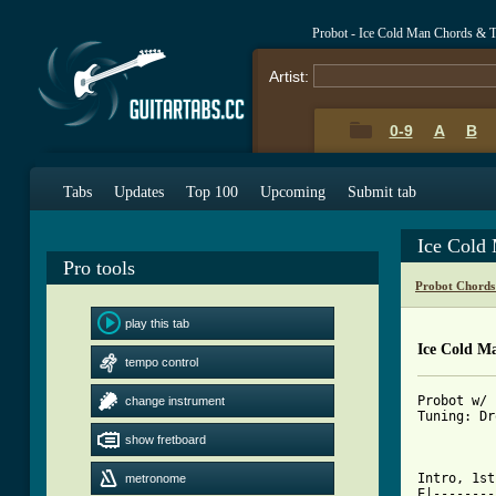
Probot - Ice Cold Man Chords & 
Artist:
0-9
A
B
Tabs
Updates
Top 100
Upcoming
Submit tab
Ice Cold
Pro tools
Probot Chords
play this tab
Ice Cold M
tempo control
Probot w/ 
change instrument
Tuning: Dr
show fretboard
Intro, 1st
metronome
E|--------