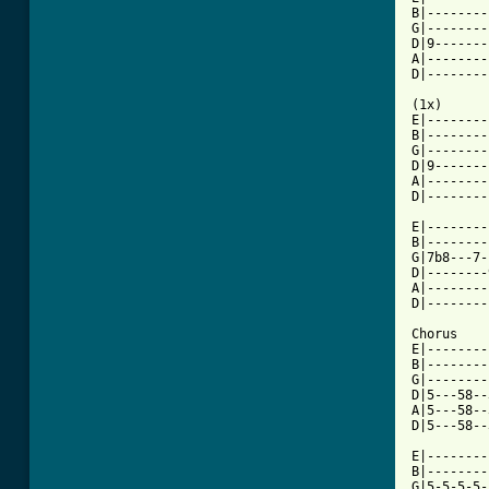
B|--------
G|--------
D|9-------
A|--------
D|--------
(1x)

E|--------
B|--------
G|--------
D|9-------
A|--------
D|--------
E|--------
B|--------
G|7b8---7-
D|--------
A|--------
D|--------
Chorus

E|--------
B|--------
G|--------
D|5---58--
A|5---58--
D|5---58--
E|--------
B|--------
G|5-5-5-5-