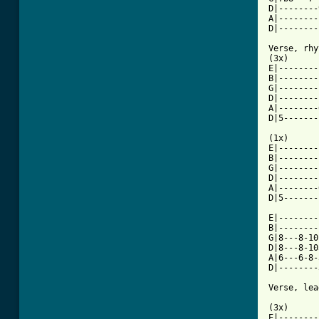
D|--------
A|--------
D|--------
Verse, rhy
(3x)

E|--------
B|--------
G|--------
D|--------
A|--------
D|5-------
(1x)

E|--------
B|--------
G|--------
D|--------
A|--------
D|5-------
E|--------
B|--------
G|8---8-10
D|8---8-10
A|6---6-8-
[ Tab from

Verse, lea
(3x)

E|--------