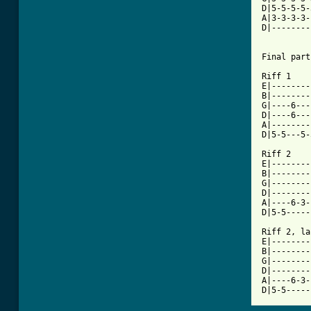
D|5-5-5-5-
A|3-3-3-3-
D|--------
Final part

Riff 1

E|--------
B|--------
G|----6---
D|----6---
A|--------
D|5-5---5-
Riff 2

E|--------
B|--------
G|--------
D|--------
A|----6-3-
D|5-5-----
Riff 2, la
E|--------
B|--------
G|--------
D|--------
A|----6-3-
D|5-5-----