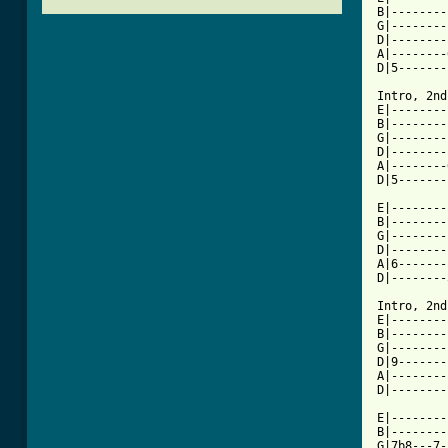
B|--------
G|--------
D|--------
A|--------
D|5-------
Intro, 2nd
E|--------
B|--------
G|--------
D|--------
A|--------
D|5-------
E|--------
B|--------
G|--------
D|--------
A|6-------
D|--------
Intro, 2nd
E|--------
B|--------
G|--------
D|9-------
A|--------
D|--------
E|--------
B|--------
G|7b8---7-