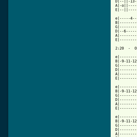
D|--||-13-
A|-o||----
[ Tab from

e|-----4-
B|--------
G|--------
D|--6-----
A|--------
E|--------
2:20  -  O
e|--------
B|-9-11-12
G|--------
D|--------
A|--------
E|--------
e|--------
B|-9-11-12
G|--------
D|--------
A|--------
E|--------
e|--------
B|-9-11-12
G|--------
D|--------
A|--------