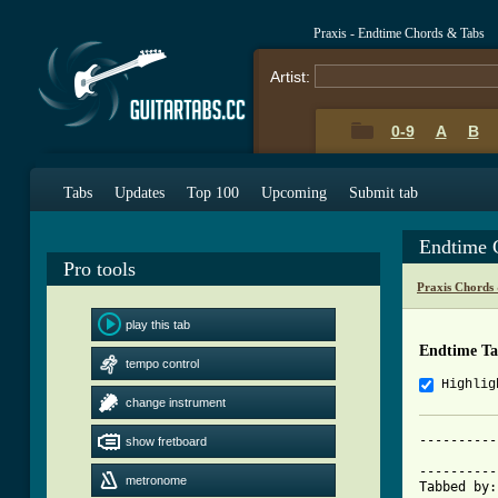
Praxis - Endtime Chords & Tabs
Artist:
0-9
A
B
Tabs
Updates
Top 100
Upcoming
Submit tab
Endtime 
Pro tools
Praxis Chords
play this tab
Endtime T
tempo control
Highlig
change instrument
----------
show fretboard
			     EN
----------
metronome
Tabbed by: