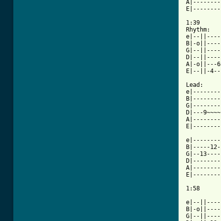
A|--------
E|--------
1:39

Rhythm:

e|--||----
B|-o||----
G|--||----
D|--||----
A|-o||---6
E|--||-4--
Lead:

e|--------
B|--------
G|--------
D|---9~~~~
A|--------
E|--------
e|--------
B|-----12-
G|--13----
D|--------
A|--------
E|--------
1:58

e|--||----
B|-o||----
G|--||----