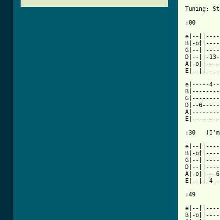
Tuning: St
:00

e|--||----
B|-o||----
G|--||----
D|--||-13-
A|-o||----
E|--||----
e|-----4--
B|--------
G|--------
D|--6-----
A|--------
E|--------
:30   (I'm
e|--||----
B|-o||----
G|--||----
D|--||----
A|-o||---6
E|--||-4--
:49

e|--||----
B|-o||----