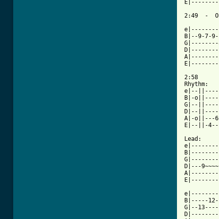
E|--------
2:49  -  O
          
e|--------
B|--9-7-9-
G|--------
D|--------
A|--------
E|--------
2:58

Rhythm:

e|--||----
B|-o||----
G|--||----
D|--||----
A|-o||---6
E|--||-4--
Lead:

e|--------
B|--------
G|--------
D|---9~~~~
A|--------
E|--------
e|--------
B|-----12-
G|--13----
D|--------