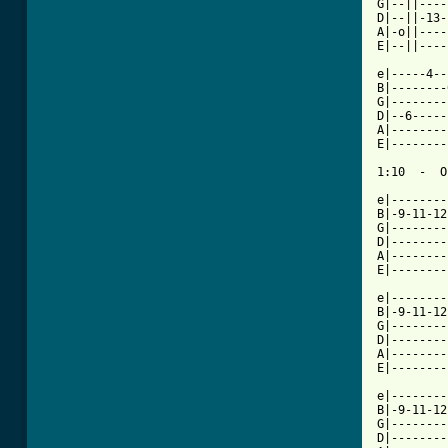
G|--||----
D|--||-13-
A|-o||----
E|--||----
e|-----4--
B|--------
G|--------
D|--6-----
A|--------
E|--------
1:10  -  O
e|--------
B|-9-11-12
G|--------
D|--------
A|--------
E|--------
e|--------
B|-9-11-12
G|--------
D|--------
A|--------
E|--------
e|--------
B|-9-11-12
G|--------
D|--------