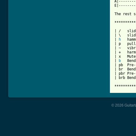
A|--------
E|--------
The rest s
**********
| /   slid
| \   slid
| 
h
   hamm
| p   pull
| ~   vibr
| +   harm
| x   Mute
| 
b
   Bend

| pb  Pre-
| br  Bend
| pbr Pre-
| brb Bend
**********
© 2026 Guitart