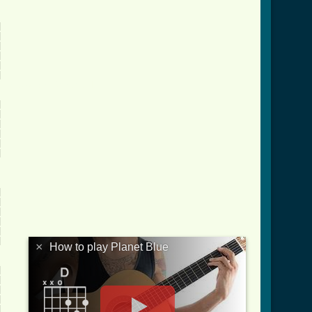










lue_tab_ver_2.html ]
























×
How to play Planet Blue








|