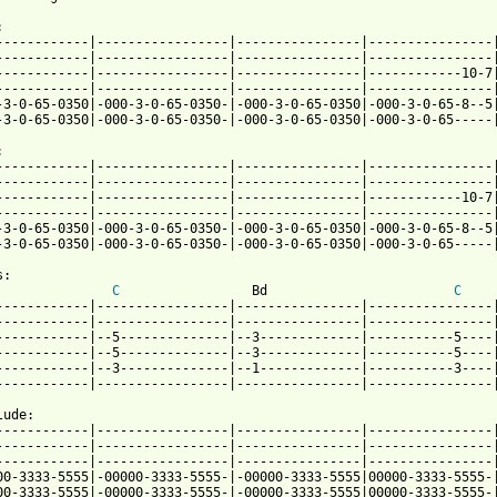


------------|-----------------|----------------|----------------|
------------|-----------------|----------------|----------------|
------------|-----------------|----------------|------------10-7|
------------|-----------------|----------------|----------------|
-3-0-65-0350|-000-3-0-65-0350-|-000-3-0-65-0350|-000-3-0-65-8--5|
 from: https://www.guitartabs.cc/tabs/p/poptart_monkeys/planet_b


------------|-----------------|----------------|----------------|
------------|-----------------|----------------|----------------|
------------|-----------------|----------------|------------10-7|
------------|-----------------|----------------|----------------|
-3-0-65-0350|-000-3-0-65-0350-|-000-3-0-65-0350|-000-3-0-65-8--5|
-3-0-65-0350|-000-3-0-65-0350-|-000-3-0-65-0350|-000-3-0-65-----|
:

C
                 Bd                        
C
------------|-----------------|----------------|----------------|
------------|-----------------|----------------|----------------|
------------|--5--------------|--3-------------|-----------5----|
------------|--5--------------|--3-------------|-----------5----|
------------|--3--------------|--1-------------|-----------3----|
------------|-----------------|----------------|----------------|
ude:

------------|-----------------|----------------|----------------|
------------|-----------------|----------------|----------------|
------------|-----------------|----------------|----------------|
00-3333-5555|-00000-3333-5555-|-00000-3333-5555|00000-3333-5555-|
00-3333-5555|-00000-3333-5555-|-00000-3333-5555|00000-3333-5555-