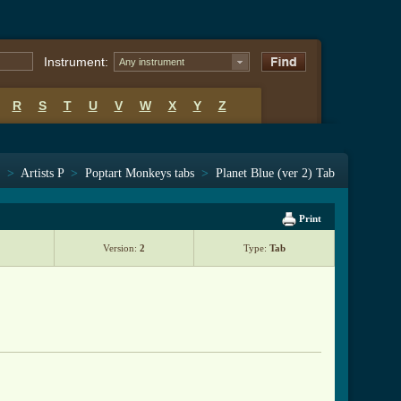
Instrument:
Any instrument
R
S
T
U
V
W
X
Y
Z
>
Artists P
>
Poptart Monkeys tabs
>
Planet Blue (ver 2) Tab
Print
Version:
2
Type:
Tab