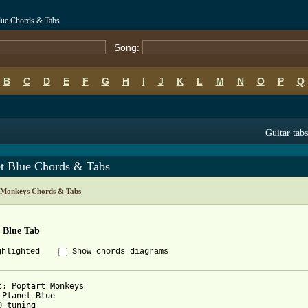
lue Chords & Tabs
Song:
B
C
D
E
F
G
H
I
J
K
L
M
N
O
P
Q
Guitar tabs
et Blue Chords & Tabs
 Monkeys Chords & Tabs
 Blue Tab
ghlighted
Show chords diagrams
t; Poptart Monkeys

 Planet Blue

 tuning
