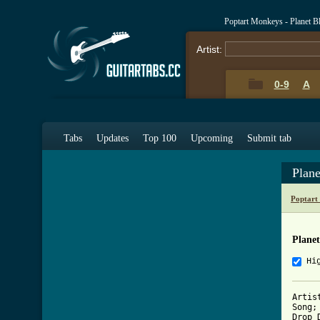
Poptart Monkeys - Planet B
Artist:
0-9
A
Tabs
Updates
Top 100
Upcoming
Submit tab
Plan
Poptart
Planet
Hi
Artis
Song;
Drop D