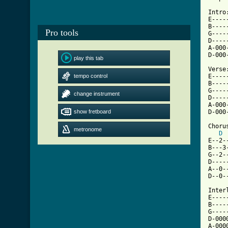
Intro:
E----
B----
Pro tools
G----
D----
A-000
play this tab
[ Tab

Verse:
tempo control
E----
B----
G----
change instrument
D----
A-000
show fretboard
D-000
Chorus
metronome
D
E--2-
B---3
G--2-
D----
A--0-
D--0-
Interl
E----
B----
G----
D-000
A-000