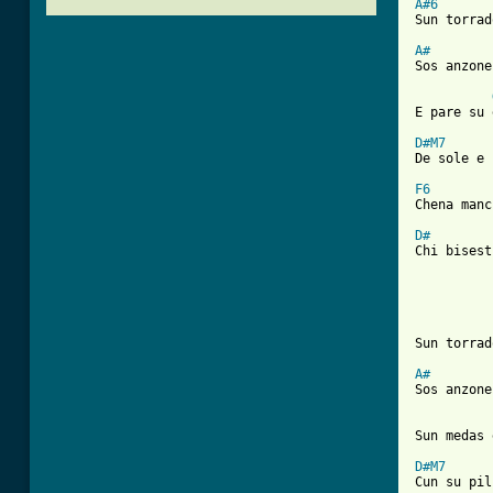
A#6
Sun torrad
A#

Sos anzone
E pare su 
D#M7
De sole e 
F6
Chena manc
D#
Chi bisest
Sun torrad
A#

Sos anzone
Sun medas 
D#M7
Cun su pil