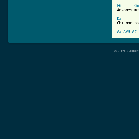
F6
Gm
Anzones me
D#
Chi non bo
A#
A#9
A#
© 2026 Guitart