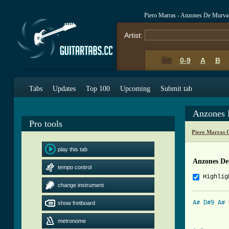
Piero Marras - Anzones De Murva
Artist:
0-9
A
B
Tabs
Updates
Top 100
Upcoming
Submit tab
Anzones 
Pro tools
Piero Marras 
play this tab
Anzones De
tempo control
Highlig
change instrument
A#
D#9
A#
show fretboard
metronome