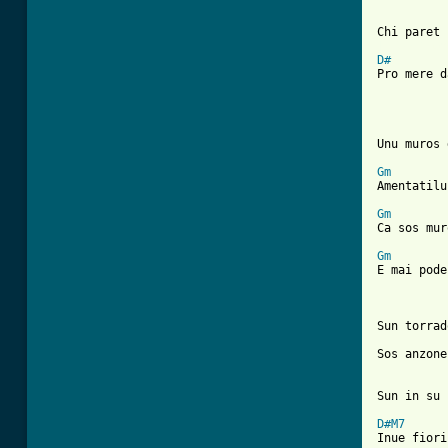
[ Tab from
D#
Pro mere d
Unu muros 
Gm
Amentatilu
Gm
Ca sos mur
Gm
E mai pode
Sun torrad
Sos anzone
Sun in su 
D#M7
Inue fiori