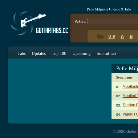
Pelle Miljoona Chords & Tabs
Artist:
0-9
A
B
Tabs
Updates
Top 100
Upcoming
Submit tab
Pelle Mi
Song name
Moottori
01.
Moottori
02.
Tagdon R
03.
Vapaus O
04.
© 2026 Guitart