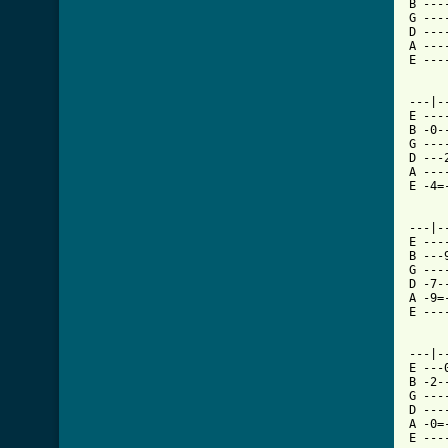
B ---
G ---
D ---
A ---
E ---
---|-
E ---
B -0-
G ---
D ---
A ---
E -4=
---|-
E ---
B ---
G ---
D -7-
A -9=
E ---
---|-
E ---
B -2-
G ---
D ---
A -0=
E ---