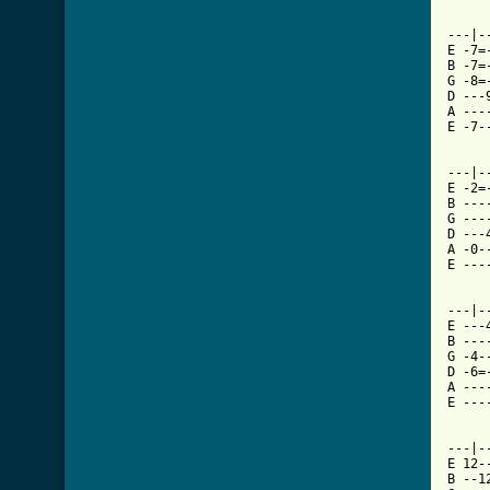
---|-
E -7=
B -7=
G -8=
D ---
A ---
E -7-
---|-
E -2=
B ---
G ---
D ---
A -0-
E ---
---|-
E ---
B ---
G -4-
D -6=
A ---
E ---
---|-
E 12-
B --1