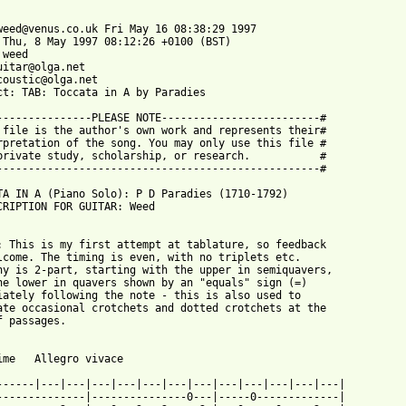
weed@venus.co.uk Fri May 16 08:38:29 1997

 Thu, 8 May 1997 08:12:26 +0100 (BST)

weed 

uitar@olga.net

coustic@olga.net

ct: TAB: Toccata in A by Paradies

---------------PLEASE NOTE-------------------------#

 file is the author's own work and represents their#

rpretation of the song. You may only use this file #

private study, scholarship, or research.           #

---------------------------------------------------#

TA IN A (Piano Solo): P D Paradies (1710-1792)

CRIPTION FOR GUITAR: Weed 

: This is my first attempt at tablature, so feedback

lcome. The timing is even, with no triplets etc.

ny is 2-part, starting with the upper in semiquavers,

he lower in quavers shown by an "equals" sign (=)

iately following the note - this is also used to

ate occasional crotchets and dotted crotchets at the

f passages.

ime   Allegro vivace

------|---|---|---|---|---|---|---|---|---|---|---|---|

--------------|---------------0---|-----0-------------|
