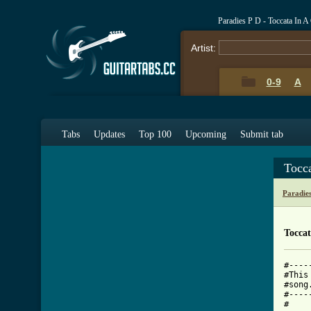
Paradies P D - Toccata In 
Artist:
0-9
A
Tabs
Updates
Top 100
Upcoming
Submit tab
Tocc
Paradie
Toccat
#----
#This
#song
#----
#
