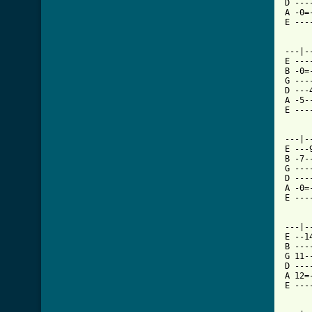
D ---
A -0=
E ---
---|-
E ---
B -0=
G ---
D ---
A -5-
E ---
---|-
E ---
B -7-
G ---
D ---
A -0=
E ---
---|-
E --1
B ---
G 11-
D ---
A 12=
E ---