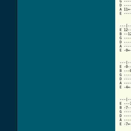
G ---
D ---
A 11=
E ---
---|-
E 12-
B --1
G ---
D ---
A ---
E -0=
---|-
E -0-
B ---
G ---
D ---
A ---
E -4=
---|-
E ---
B -7-
G ---
D ---
A ---
E -7=