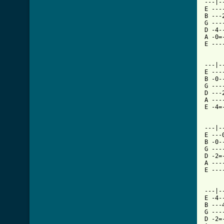
---|-
E ---
B ---
G ---
D -4-
A -0=
E ---
---|-
E ---
B -0-
G ---
D ---
A ---
E -4=
---|-
E ---
B -0-
G ---
D -2=
A ---
E ---
---|-
E -4-
B ---
G ---
D -2=