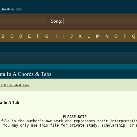
A Chords & Tabs
Song:
B
C
D
E
F
G
H
I
J
K
L
M
N
O
P
Q
ata In A Chords & Tabs
s P D Chords & Tabs
a In A Tab
------------------------------PLEASE NOTE------------------------
 file is the author's own work and represents their interpretatio
. You may only use this file for private study, scholarship, or r
-----------------------------------------------------------------