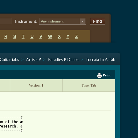
Instrument:
Any instrument
R
S
T
U
V
W
X
Y
Z
Guitar tabs
>
Artists P
>
Paradies P D tabs
>
Toccata In A Tab
Print
Version:
1
Type:
Tab
---------#

n of the #

esearch. #

---------#
