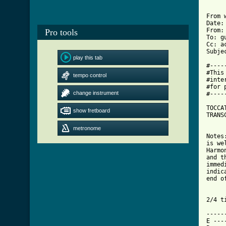
From 
Date:
From: 
Pro tools
To: g
Cc: a
Subje
play this tab
#----
#This
tempo control
#inte
#for 
change instrument
#----
TOCCA
show fretboard
TRANS
metronome
Notes
is we
Harmo
and t
immed
indic
end o
2/4 t
-----
E ---