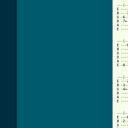
[ Tab

---|
E ---
B ---
G -6-
D -7=
A ---
E ---
---|-
E ---
B ---
G ---
D ---
A ---
E -0-
---|-
E ---
B -3-
G -4=
D ---
A ---
E ---
---|-
E ---
B -2-
G ---