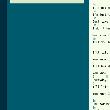
Em
Em
Em
Em
C
Em

Till you 
G
I’ll lift 
G
I’ll build
G
D
G
I’ll lift 
You know I
Em
Em