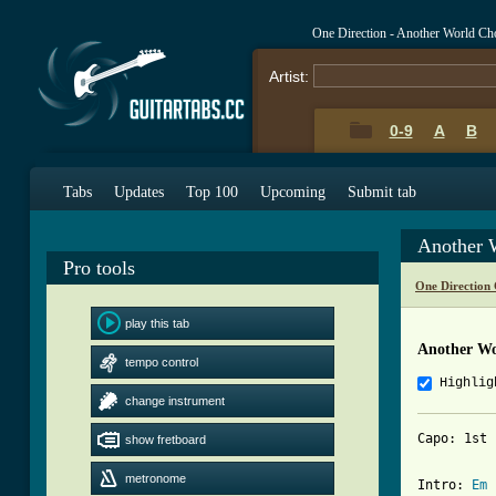
One Direction - Another World Ch
Artist:
0-9
A
B
Tabs
Updates
Top 100
Upcoming
Submit tab
Another 
Pro tools
One Direction
play this tab
Another Wo
tempo control
Highlig
change instrument
Capo: 1st 
show fretboard
metronome
Intro: 
Em