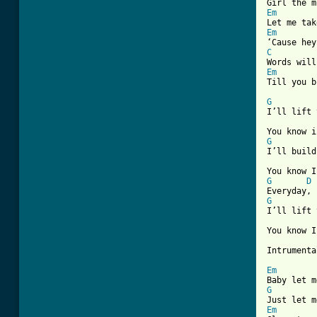
Em
Em
C
Em
[ Tab from
G
I’ll lift 
G
I’ll build
G
D
G
I’ll lift 
You know I
Intrumenta
Em
G
Em