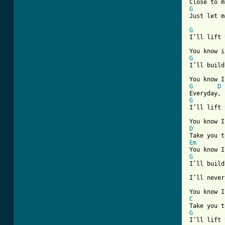
G
Just let m
G
I’ll lift 
G
I’ll build
G
D
G
I’ll lift 
D
Em
G

I’ll build
I’ll never
C
G