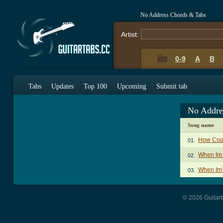
No Address Chords & Tabs
Artist:
0-9
A
B
Tabs
Updates
Top 100
Upcoming
Submit tab
No Addre
Song name
How Coul
01.
When Im
02.
When Im 
03.
© 2026 Guitart