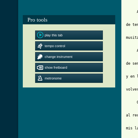
     A
Pro tools
de te
play this tab
musit
tempo control
     A
change instrument
de se
show fretboard
y en l
metronome
volve
     
al rec
mis l