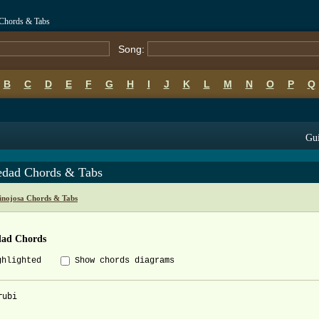
 Chords & Tabs
Song:
B
C
D
E
F
G
H
I
J
K
L
M
N
O
P
Q
Gui
edad Chords & Tabs
inojosa Chords & Tabs
dad Chords
ghlighted
Show chords diagrams
ubi 
