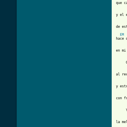
[ Tab
y el 
de es
EM
hace 
en mi 
     
al rec
y est
con fr
     
la me