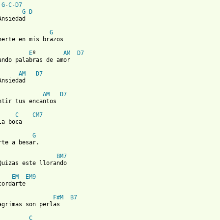
G
-
C
-
D7
G
D
nsiedad

G
nerte en mis brazos

E
º        
AM
D7
ando palabras de amor

AM
D7
nsiedad

AM
D7
ntir tus encantos

C
CM7
a boca

G
rte a besar.

BM7
Quizas este llorando

EM
EM9
ordarte

F#M
B7
agrimas son perlas

C