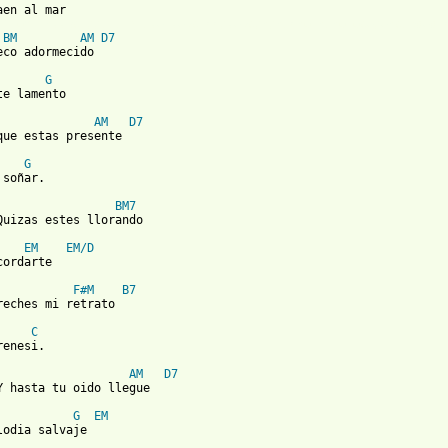
 from: https://www.guitartabs.cc/tabs/n/nicho_hinojosa/ansiedad_
BM
AM
D7
eco adormecido

G
te lamento

AM
D7
que estas presente

G
soñar.

BM7
Quizas estes llorando

EM
EM/D
ordarte

F#M
B7
reches mi retrato

C
enesi.

AM
D7
Y hasta tu oido llegue

G
EM
lodia salvaje
