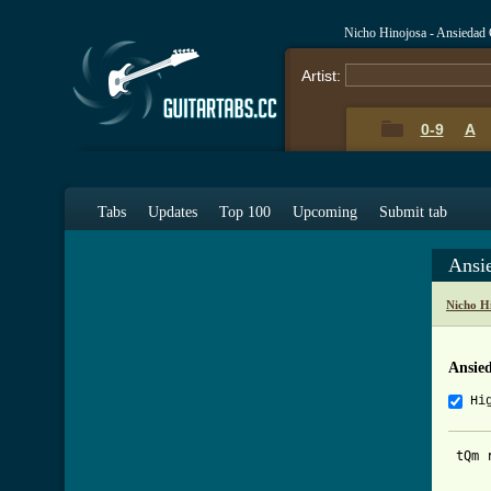
Nicho Hinojosa - Ansiedad
Artist:
0-9
A
Tabs
Updates
Top 100
Upcoming
Submit tab
Ansi
Nicho H
Ansie
Hi
 tQm r