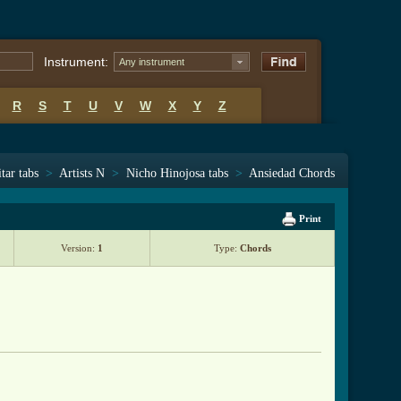
Instrument:
Any instrument
R
S
T
U
V
W
X
Y
Z
tar tabs
>
Artists N
>
Nicho Hinojosa tabs
>
Ansiedad Chords
Print
Version:
1
Type:
Chords