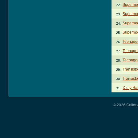
Supermo
22.
Supermod
23.
Supermod
24.
Supermod
25.
Teenager
26.
Teenager
27.
Teenager
28.
Transist
29.
Transist
30.
X-ray Ha
31.
© 2026 Guitart