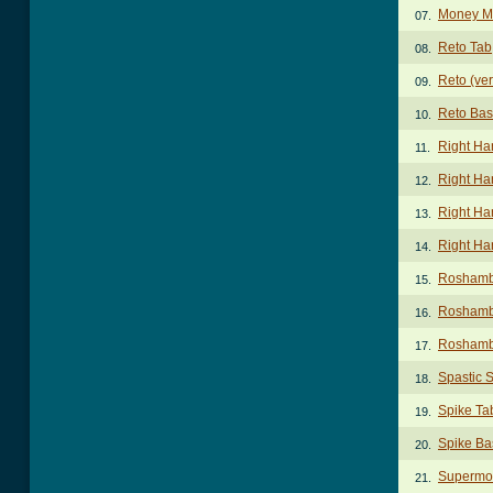
Money M
07.
Reto Tab
08.
Reto (ver
09.
Reto Bas
10.
Right Ha
11.
Right Ha
12.
Right Ha
13.
Right Ha
14.
Roshamb
15.
Roshamb
16.
Roshamb
17.
Spastic 
18.
Spike Ta
19.
Spike Ba
20.
Supermo
21.