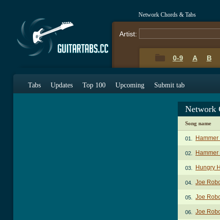
Network Chords & Tabs
Artist:
0-9
A
B
Tabs
Updates
Top 100
Upcoming
Submit tab
Network 
Song name
Hammer 
01.
Hammer 
02.
Hungry H
03.
Joe Robo
04.
Joe Robo
05.
Joe Robo
06.