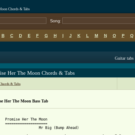
 Moon Chords & Tabs
Song:
B
C
D
E
F
G
H
I
J
K
L
M
N
O
P
Q
Guitar tabs
ise Her The Moon Chords & Tabs
Chords & Tabs
se Her The Moon Bass Tab
   Promise Her The Moon

   ====================

                   Mr Big (Bump Ahead)
