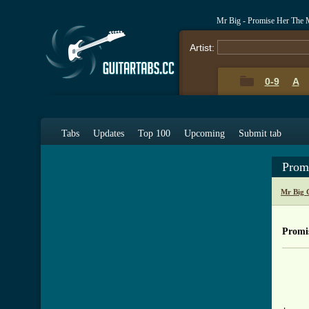
Mr Big - Promise Her The
Artist:
0-9
A
Tabs
Updates
Top 100
Upcoming
Submit tab
Prom
Mr Big 
Promi
     
     
     