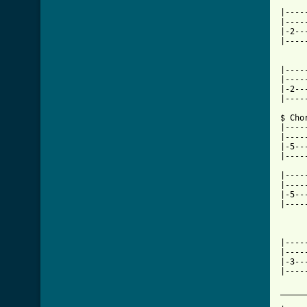
|----
|----
|-2--
|----
[ Tab

|---
|----
|-2--
|----
$ Chor
|----
|----
|-5--
|----
|----
|----
|-5--
|----
     
     
|----
|----
|-3--
|----
_____
     