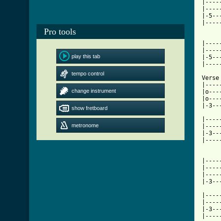
|----
|----
|-5--
|----
Pro tools
     
|----
|----
play this tab
|-5--
|----
tempo control
Verse

|----
change instrument
|o---
|o---
|-3--
show fretboard
|----
metronome
|----
|-3--
|----
     
|----
|----
|----
|-3--
|----
|----
|-3--
|----