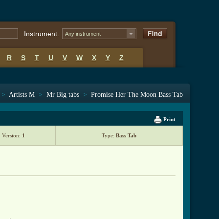
Instrument:
Any instrument
R
S
T
U
V
W
X
Y
Z
>
Artists M
>
Mr Big tabs
>
Promise Her The Moon Bass Tab
Print
Version:
1
Type:
Bass Tab