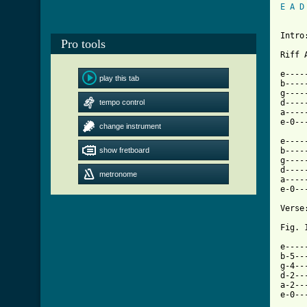
E
A
D
Intro:
Pro tools
Riff 
e----
play this tab
b----
g----
tempo control
d----
a----
e-0--
change instrument
e----
show fretboard
b----
g----
d----
metronome
a----
e-0--
Verse:
Fig. 1
e----
b-5--
g-4--
d-2--
a-2--
e-0--