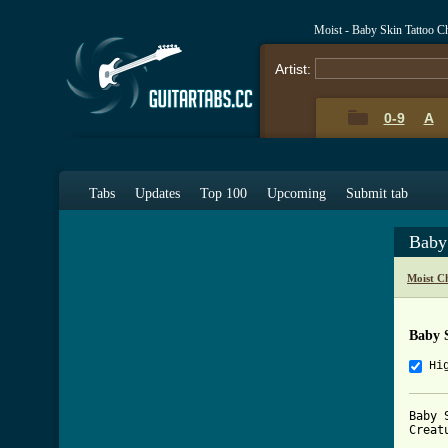
Moist - Baby Skin Tattoo C
Artist:
0-9
A
Tabs
Updates
Top 100
Upcoming
Submit tab
Baby
Moist C
Baby 
Hi
Baby 
Creatu