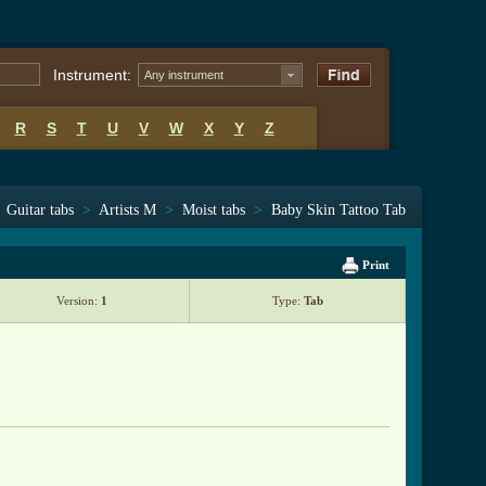
Instrument:
Any instrument
R
S
T
U
V
W
X
Y
Z
Guitar tabs
>
Artists M
>
Moist tabs
>
Baby Skin Tattoo Tab
Print
Version:
1
Type:
Tab