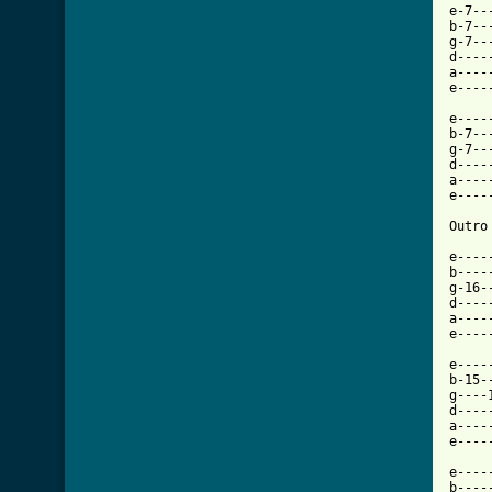
e-7--
b-7--
g-7--
d----
a----
e----
e----
b-7--
g-7--
d----
a----
e----
Outro 
e----
b----
g-16-
d----
a----
e----
e----
b-15-
g----
d----
a----
e----
e----
b----