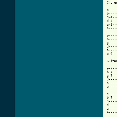
Chorus
e----
b----
g-4--
d-4--
a-2--
e-2--
e----
b----
g----
d----
a-2--
e-0--
Guitar
e-7--
b-7--
g-7--
d----
a----
[ Tab

e---
b-7--
g-7--
d----
a----
e----