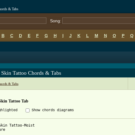
hords & Tabs
Song:
B
C
D
E
F
G
H
I
J
K
L
M
N
O
P
Q
 Skin Tattoo Chords & Tabs
hords & Tabs
Skin Tattoo Tab
ghlighted
Show chords diagrams
Skin Tattoo-Moist

re
