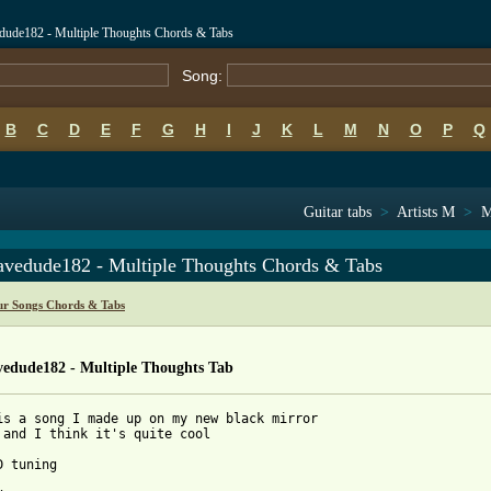
dude182 - Multiple Thoughts Chords & Tabs
Song:
B
C
D
E
F
G
H
I
J
K
L
M
N
O
P
Q
Guitar tabs
>
Artists M
>
M
avedude182 - Multiple Thoughts Chords & Tabs
ur Songs Chords & Tabs
vedude182 - Multiple Thoughts Tab
is a song I made up on my new black mirror

 and I think it's quite cool

 tuning
