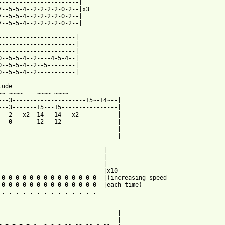
-----------------------|

7--5-5-4--2-2-2-2-0-2--|x3

7--5-5-4--2-2-2-2-0-2--|

 from: https://www.guitartabs.cc/tabs/m/misc_your_songs/bigdaved
-----------------------|

----------------------|

----------------------|

0--5-5-4--2----4-5-4--|

0--5-5-4--2--5--------|

0--5-5-4--2-----------|

ude

~~ ~~~~    ~~~~ ~~~~

---3---------------------15~-14~--|

---3-------15---15----------------|

---2---x2--14---14---x2-----------|

---0-------12---12----------------|

----------------------------------|

----------------------------------|

------------------------------|

------------------------------|

------------------------------|

------------------------------|x10

-0-0-0-0-0-0-0-0-0-0-0-0-0-0--|(increasing speed

-0-0-0-0-0-0-0-0-0-0-0-0-0-0--|each time)

 . . . . . . . . . . . . . .

----------------------------------|

----------------------------------|
