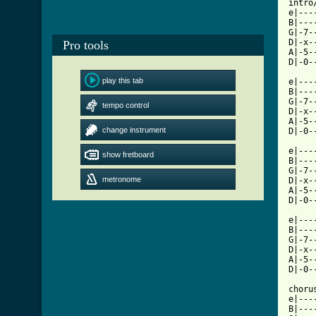
intro/
e|---
B|---
G|-7-
D|-x-
Pro tools
A|-5-
D|-0-
play this tab
e|---
B|---
G|-7-
tempo control
D|-x-
A|-5-
change instrument
D|-0-
e|---
show fretboard
B|---
G|-7-
metronome
D|-x-
A|-5-
D|-0-
e|---
B|---
G|-7-
D|-x-
A|-5-
D|-0-
chorus
e|---
B|---