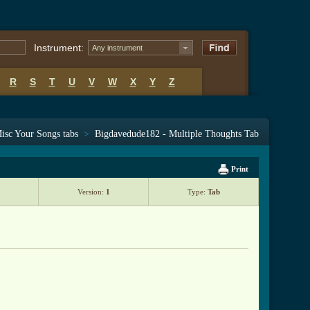
Instrument:
Any instrument
R
S
T
U
V
W
X
Y
Z
isc Your Songs tabs
>
Bigdavedude182 - Multiple Thoughts Tab
Print
Version:
1
Type:
Tab