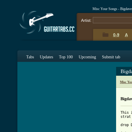
Misc Your Songs - Bigdave
Artist:
0-9
A
Tabs
Updates
Top 100
Upcoming
Submit tab
Bigd
Misc Yo
Bigda
This 
strat
drop D