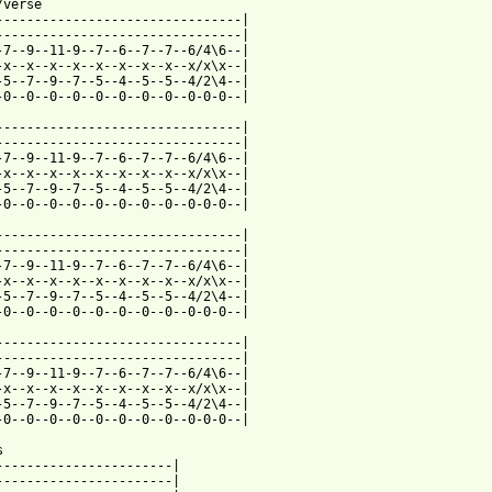
verse

--------------------------------|

--------------------------------|

-7--9--11-9--7--6--7--7--6/4\6--|

-x--x--x--x--x--x--x--x--x/x\x--|

-5--7--9--7--5--4--5--5--4/2\4--|

-0--0--0--0--0--0--0--0--0-0-0--|

--------------------------------|

--------------------------------|

-7--9--11-9--7--6--7--7--6/4\6--|

-x--x--x--x--x--x--x--x--x/x\x--|

-5--7--9--7--5--4--5--5--4/2\4--|

-0--0--0--0--0--0--0--0--0-0-0--|

--------------------------------|

--------------------------------|

-7--9--11-9--7--6--7--7--6/4\6--|

-x--x--x--x--x--x--x--x--x/x\x--|

-5--7--9--7--5--4--5--5--4/2\4--|

-0--0--0--0--0--0--0--0--0-0-0--|

--------------------------------|

--------------------------------|

-7--9--11-9--7--6--7--7--6/4\6--|

-x--x--x--x--x--x--x--x--x/x\x--|

-5--7--9--7--5--4--5--5--4/2\4--|

-0--0--0--0--0--0--0--0--0-0-0--|



-----------------------|

-----------------------|
