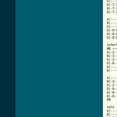
G|---
D|-7-
A|-7-
[ Tab

e|--
B|---
G|---
D|-0-
A|-0-
D|-0-
interl
WB ~~
e|-2-
B|-3-
G|-2-
D|-0-
A|---
D|---
e|---
B|-3-
G|-2-
D|-0-
A|-0-
D|-0-
PM   
solo

e|---
B|---