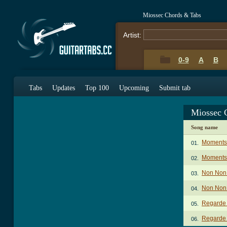
Miossec Chords & Tabs
Artist:
0-9
A
B
Tabs
Updates
Top 100
Upcoming
Submit tab
Miossec 
Song name
Moments 
01.
Moments 
02.
Non Non
03.
Non Non
04.
Regarde 
05.
Regarde 
06.