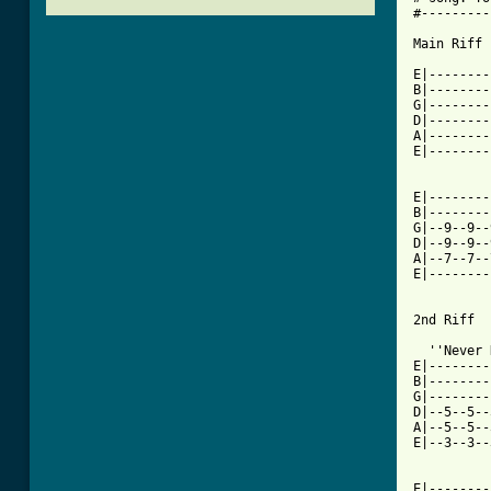
#---------
Main Riff

E|--------
B|--------
G|--------
D|--------
A|--------
E|--------
E|--------
B|--------
G|--9--9--
D|--9--9--
A|--7--7--
E|--------
2nd Riff

  ''Never 
E|--------
B|--------
G|--------
D|--5--5--
A|--5--5--
E|--3--3--
E|--------