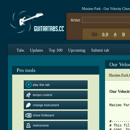
Maximo Park - Our Velocity Chor
Artist:
0-9
A
B
Tabs
Updates
Top 100
Upcoming
Submit tab
Our Velo
Pro tools
Maximo Park 
play this tab
Our Veloci
tempo control
Maximo Par
change instrument
show fretboard
#---------
# This fil
metronome
# song. Yo