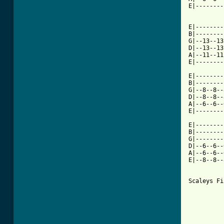
E|--------
E|--------
B|--------
G|--13--13
D|--13--13
A|--11--11
E|--------
E|--------
B|--------
G|--8--8--
D|--8--8--
A|--6--6--
E|--------
E|--------
B|--------
G|--------
D|--6--6--
A|--6--6--
E|--8--8--
Scaleys Fi