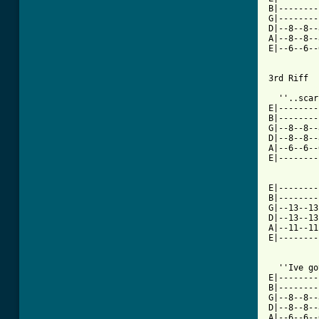
B|--------
G|--------
D|--8--8--
A|--8--8--
E|--6--6--
[ Tab from

  ''..scar
E|--------
B|--------
G|--8--8--
D|--8--8--
A|--6--6--
E|--------
E|--------
B|--------
G|--13--13
D|--13--13
A|--11--11
E|--------
  ''Ive go
E|--------
B|--------
G|--8--8--
D|--8--8--
A|--6--6--