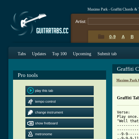
Maximo Park - Graffiti Chords & 
Artist:
0-9
A
B
Tabs
Updates
Top 100
Upcoming
Submit tab
Graffiti 
Pro tools
Maximo Park 
play this tab
Graffiti Ta
tempo control
Verse:

change instrument
Play once.
"Well that
show fretboard
----------
----------
--9-9-----
metronome
--9-9-9-11