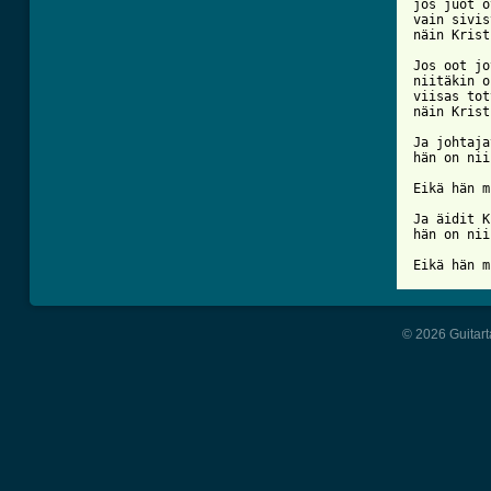
jos juot o
vain sivis
näin Krist
Jos oot jo
niitäkin o
viisas tot
näin Krist
Ja johtaja
hän on nii
Eikä hän m
Ja äidit K
hän on nii
Eikä hän m
© 2026 Guitart