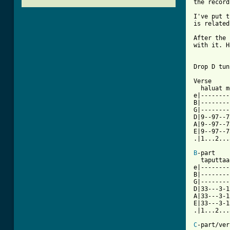
the record
I've put t
is related
After the 
with it. H
Drop D tun
Verse

  haluat m
e|--------
B|--------
G|--------
D|9--97--7
A|9--97--7
E|9--97--7
.|1...2...
B
-part

  taputtaa
e|--------
B|--------
G|--------
D|33---3-1
A|33---3-1
E|33---3-1
.|1...2...
C
-part/ver