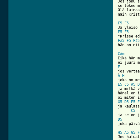
Jos joku s
se tekee m
älä lainaa
näin Krist
F5
F5
F5
F5
F#5
F5
F#5
hän on nii
C#m

Eikä hän m
E
A
H
E5
C5
A5
D
ja mitkä v
hänel on i
G5
D5
E5
E
ja kaulass
C5
D5

joka päivä
H5
A5
G5
F
Jos haluat