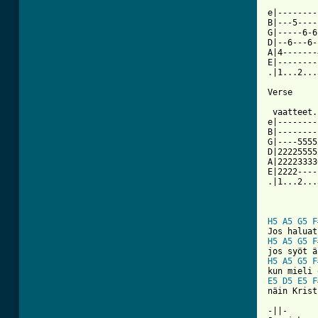
          
e|--------
B|---5----
G|-----6-6
D|--6---6-
A|4-------
E|--------
.|1...2...
[ Tab from

 vaatteet
e|--------
B|--------
G|----5555
D|22225555
A|22223333
E|2222----
.|1...2...
H5
A5
G5
F
H5
A5
G5
F
H5
A5
G5
F
E5
D5
E5
F
näin Krist
-||-
