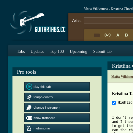
Maija Vilkkumaa - Kristiina Chor
Artist:
0-9
A
B
Tabs
Updates
Top 100
Upcoming
Submit tab
Kristiina
Pro tools
Maija Vilkkum
play this tab
Kristiina T
tempo control
Highlig
change instrument
I don't re
show fretboard
and I thou
to get the
metronome
can the rh