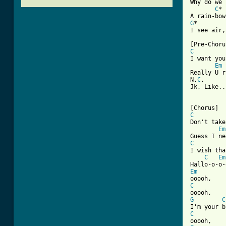
Why do we 
C
* 
G
*        
I see air,
C
I want you
Em
Really U r
N.
C
.      
Jk, Like..
C
Don't take
Em
C
I wish tha
C
Em
Em
C
G
C
C