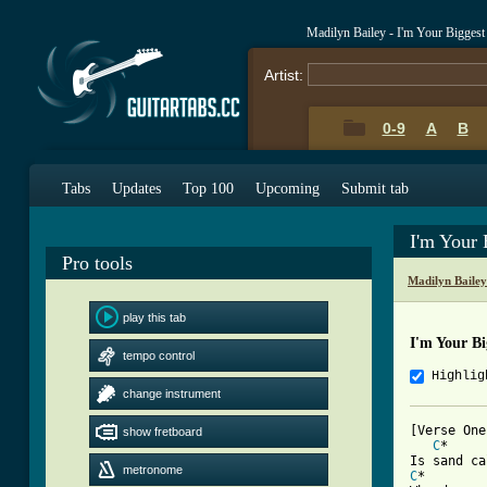
Madilyn Bailey - I'm Your Bigges
Artist:
0-9
A
B
Tabs
Updates
Top 100
Upcoming
Submit tab
I'm Your
Pro tools
Madilyn Baile
play this tab
I'm Your B
tempo control
Highlig
change instrument
[Verse One]
show fretboard
C
*     
metronome
C
*        