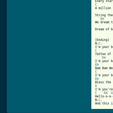
C
A million 
String the
Em
We dream t
Dream of b
[Ending]

N.
C
.

C

Tattoo of
Em
Em
C
Em
G
C
Em
G
Hello-o-o-o
N.
C
.

And this i