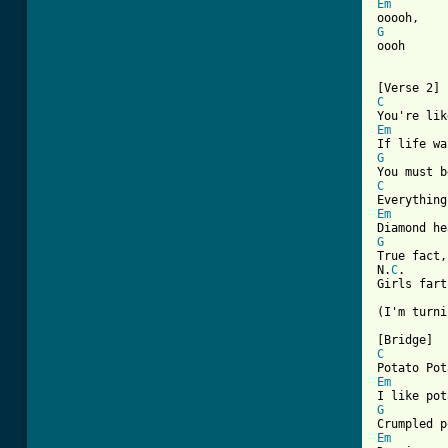
Em
G

oooh

C
Em
G
C
Em
G

True fact,

N.
C
.

Girls fart

[ Tab from
C
Em
G
Em