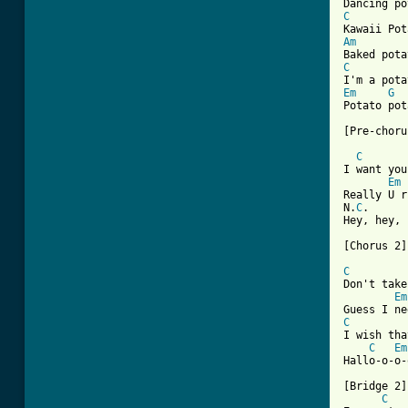
C
Am
C
Em
G
Potato pot
[Pre-choru
C
I want you
Em
Really U r
N.
C
.

Hey, hey, 
[Chorus 2]

C
Don't take
Em
C
I wish tha
C
Em
Hallo-o-o-
[Bridge 2]

C