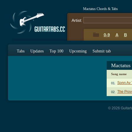
Mactatus Chords & Tabs
Artist:
0-9
A
B
Tabs
Updates
Top 100
Upcoming
Submit tab
Mactatus
Song name
Sonn Av 
01.
The Prov
02.
© 2026 Guitart