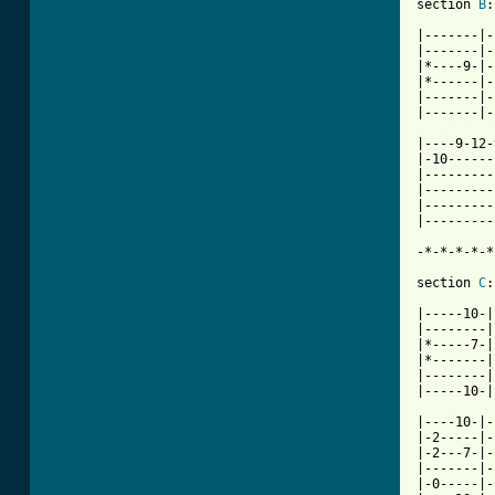
section 
B
:
|-------|-
|-------|-
|*----9-|-
|*------|-
|-------|-
[ Tab from

|----9-12
|-10------
|---------
|---------
|---------
|---------
-*-*-*-*-*
section 
C
:
|-----10-|
|--------|
|*-----7-|
|*-------|
|--------|
|-----10-|
|----10-|-
|-2-----|-
|-2---7-|-
|-------|-
|-0-----|-