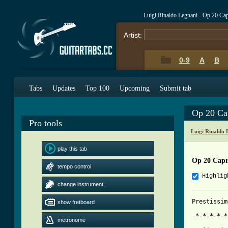
Luigi Rinaldo Legnani - Op 20 Ca
Artist:
0-9
A
B
Tabs
Updates
Top 100
Upcoming
Submit tab
Op 20 Cap
Pro tools
Luigi Rinaldo
play this tab
Op 20 Capri
tempo control
Highlig
change instrument
Prestissim
show fretboard
-*-*-*-*-*
metronome