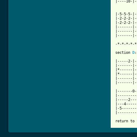
|----10-|-
|-5-5-5-|-
|-2-2-2-|-
|-2-2-2-|-
|-------|-
|-------|-
|-------|-
-*-*-*-*-*
section 
D
:
|-----2-|-
|-------|-
|*------|-
|*------|-
|-------|-
|-------|-
|-------0-
|---------
|-----2---
|---4-----
|-5-------
|---------
return to 