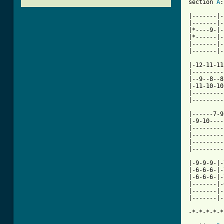
section 
A
:
|-------|-
|-------|-
|*----9-|-
|*------|-
|-------|-
|-------|-
|-12-11-11
|---------
|--9--8--8
|-11-10-10
|---------
|---------
|------7-9
|-9-10----
|---------
|---------
|---------
|---------
|-9-9-9-|-
|-6-6-6-|-
|-6-6-6-|-
|-------|-
|-------|-
|-------|-
-*-*-*-*-*