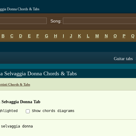
vaggia Donna Chords & Tabs
Song:
B
C
D
E
F
G
H
I
J
K
L
M
N
O
P
Q
Guitar tabs
a Selvaggia Donna Chords & Tabs
ttisti Chords & Tabs
 Selvaggia Donna Tab
ghlighted
Show chords diagrams
 selvaggia donna
