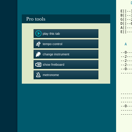
E||--
B||--
Pro tools
G||--
D||--
A||--
E||--
play this tab
tempo control
A
--0--
change instrument
--2--
--2--
show fretboard
--2--
--0--
-----
metronome
[ Tab

----
-----
-----
--0--
-----
-----