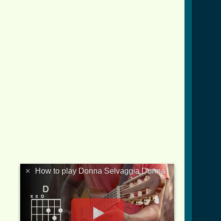
×
How to play Donna Selvaggia Donna