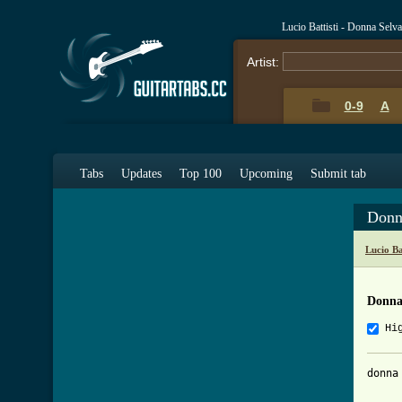
Lucio Battisti - Donna Sel
Artist:
0-9
A
Tabs
Updates
Top 100
Upcoming
Submit tab
Donn
Lucio Ba
Donna
Hi
donna