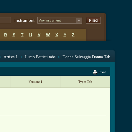
Instrument:
Any instrument
R
S
T
U
V
W
X
Y
Z
>
Artists L
>
Lucio Battisti tabs
>
Donna Selvaggia Donna Tab
Print
Version:
1
Type:
Tab