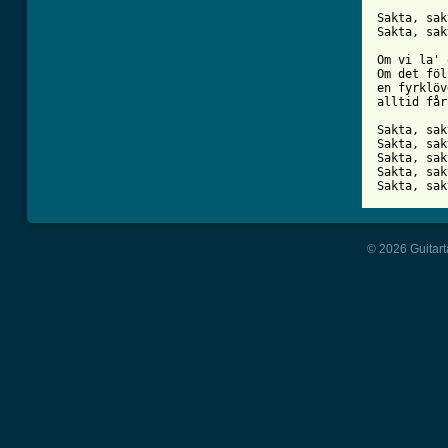
Sakta, sak
Sakta, sak
Om vi la' 
Om det föl
en fyrklöv
alltid får
Sakta, sak
Sakta, sak
Sakta, sak
Sakta, sak
© 2026 Guitart