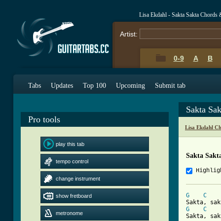
Lisa Ekdahl - Sakta Sakta Chords 
Artist:
0-9
A
B
Tabs
Updates
Top 100
Upcoming
Submit tab
Sakta Sa
Pro tools
Lisa Ekdahl C
play this tab
Sakta Sakt
tempo control
Highlig
change instrument
G
C
show fretboard
G
C
metronome
Sakta, sak