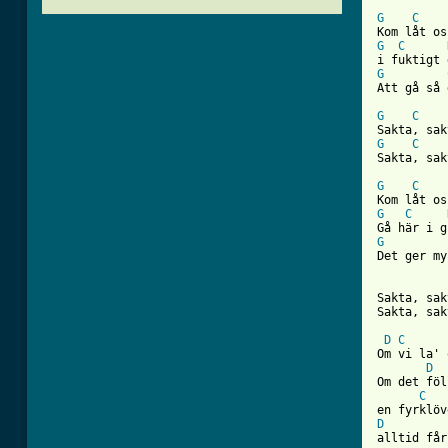
G
C
G
C
G
Att gå så 
G
C
G
C
[ Tab from
G
C
G
C
G
Det ger my
Sakta, sak
Sakta, sak
D
C
Om vi la' 
D
Om det föl
C
D
alltid får