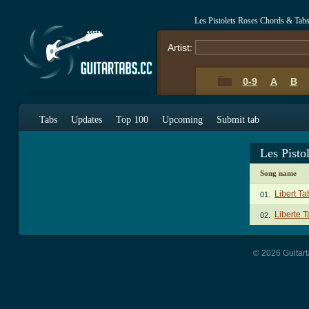
Les Pistolets Roses Chords & Tab
Artist:
0-9
A
B
Tabs
Updates
Top 100
Upcoming
Submit tab
Les Pisto
Song name
Libert Ta
01.
Liberte T
02.
© 2026 Guitart