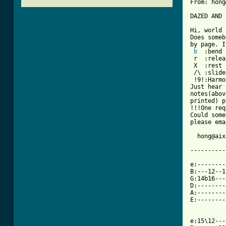
From: hong
DAZED AND 
Hi, world

Does someb
by page. I
b
  :bend

 r  :relea
 X  :rest

 /\ :slide 
 !9!:Harmo
Just hear 
notes(abov
printed) p
!!!One req
Could some
please ema
  hong@aix
----------
e:--------
B:---12--1
G:14b16---
D:--------
A:--------
E:--------
e:15\12---