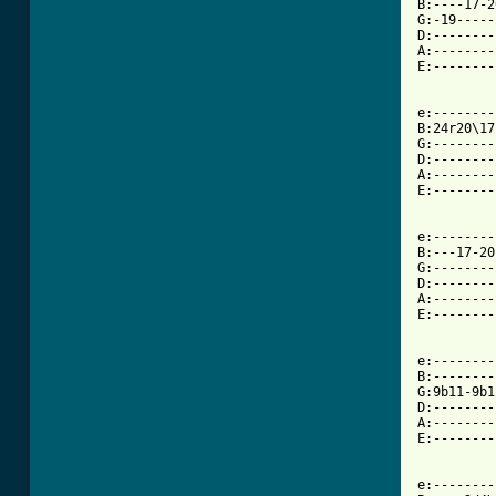
B:----17-2
G:-19-----
D:--------
A:--------
E:--------
e:--------
B:24r20\17
G:--------
D:--------
A:--------
E:--------
e:--------
B:---17-20
G:--------
D:--------
A:--------
E:--------
e:--------
B:--------
G:9b11-9b1
D:--------
A:--------
E:--------
e:--------