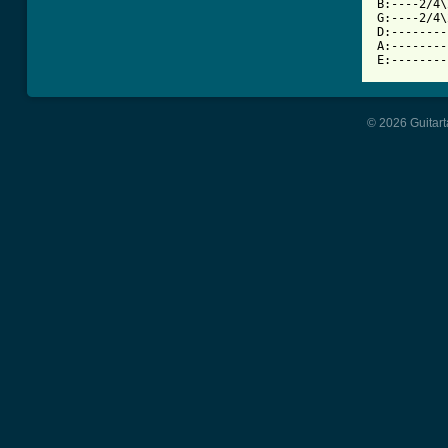
B:----2/4\
G:----2/4\
D:--------
A:--------
E:--------
© 2026 Guitart