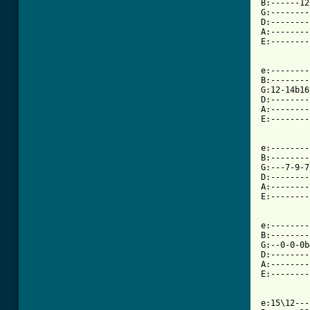
B:------12
G:--------
D:--------
A:--------
E:--------
e:--------
B:--------
G:12-14b16
D:--------
A:--------
E:--------
e:--------
B:--------
G:---7-9-7
D:--------
A:--------
E:--------
e:--------
B:--------
G:--0-0-0b
D:--------
A:--------
E:--------
[ Tab from

e:15\12--