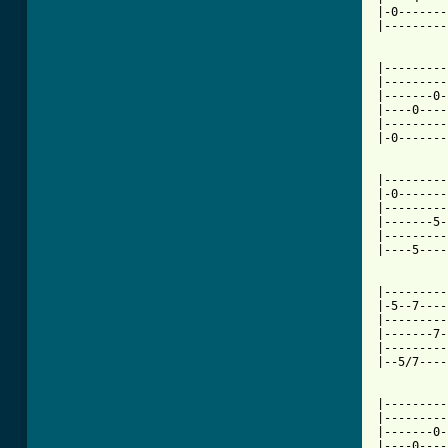
|-0-------
|---------
|---------
|---------
|-------0-
|----0----
|---------
|-0-------
|---------
|-0-------
|---------
|-------5-
|---------
|----5----
          
|---------
|-5--7----
|---------
|-------7-
|---------
|--5/7----
|---------
|---------
|-------0-
|----0----