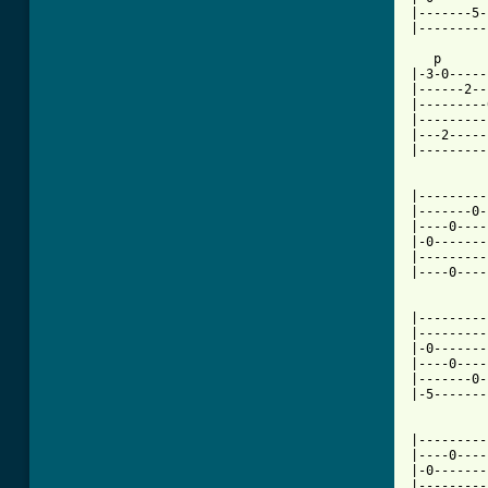
|-------5-
|---------
   p

|-3-0-----
|------2--
|---------
|---------
|---2-----
|---------
|---------
|-------0-
|----0----
|-0-------
|---------
|----0----
          
|---------
|---------
|-0-------
|----0----
|-------0-
|-5-------
|---------
|----0----
|-0-------
|---------