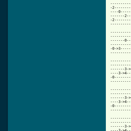
----------
-2--------
----0-----
-------2--
-2--------
----------
----------
----------
-------0--
----------
-0->3-----
----------
----------
----------
-------3->
----3->4--
-0--------
----------
----------
----------
-------3->
----3->4--
-0--------
----------
----------
----------
-------3->
----3->4--