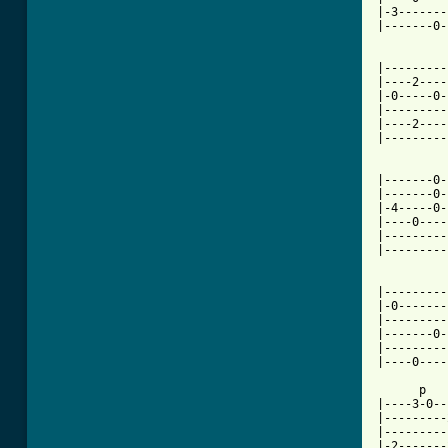
|-3-------
|-------0-
          
|---------
|----2----
|-0-----0-
|---------
|----2----
|---------
|-------0-
|-------0-
|-4-----0-
|----0----
|---------
|---------
|---------
|-0-------
|---------
|-------0-
|---------
|----0----
      p

|----3-0--
|---------
|---------
|-2-------