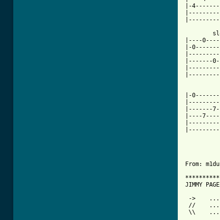
|-4-------
|---------
|---------
        sl
|----0----
|-0-------
|---------
|-------0-
|---------
|---------
          
|-0-------
|---------
|-------7-
|----7----
|---------
|---------
From: m1du
**********
JIMMY PAGE 
 ->    ...
 //    ...
 \\    ...