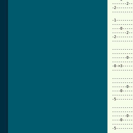
-------2--
-2--------
----------
-1--------
----------
----0-----
-------2--
-2--------
----------
----------
----------
-------0--
----------
-0->3-----
----------
----------
----------
-------0--
----0-----
----------
-5--------
----------
----------
-------0--
----0-----
----------
-5--------