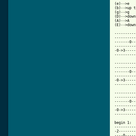
(e)-->e

(b)-->up t
(g)-->g

(D)-->down
(A)-->A

(E)-->down
----------
----------
-------0--
----------
-0->3-----
----------
----------
----------
-------0--
----------
-0->3-----
----------
----------
----------
-------0--
----------
-0->3-----
----------
begin 1:

----------
-2--------
----0-----