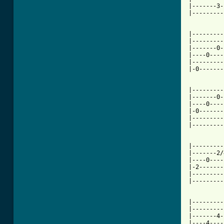
|-------3-
|---------
|---------
|---------
|-------0-
|----0----
|---------
|-0-------
|---------
|-------0-
|----0----
|-0-------
|---------
|---------
|---------
|-------2/
|----0----
|-2-------
|---------
|---------
|---------
|---------
|-------4-
|----4----