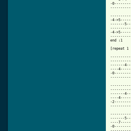
-0--------
----------
----------
-4->5-----
-------5--
----------
-4->5-----
----------
end :1 

[repeat 1 
----------
----------
-------4--
----4-----
-0--------
----------
----------
----------
-------4--
----4-----
-2--------
----------
----------
-------5--
----7-----
-0--------
----------