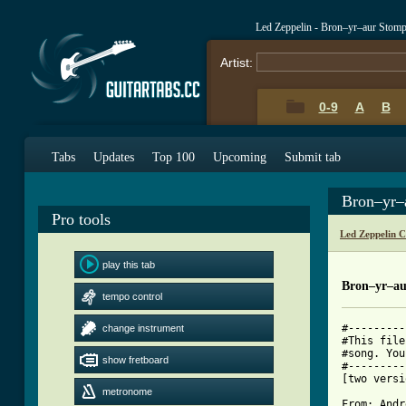
Led Zeppelin - Bron–yr–aur Stom
Artist:
0-9
A
B
Tabs
Updates
Top 100
Upcoming
Submit tab
Bron–yr–
Pro tools
Led Zeppelin 
play this tab
Bron–yr–au
tempo control
#---------
change instrument
#This file
#song. You
show fretboard
#---------
[two versi
metronome
From: Andr