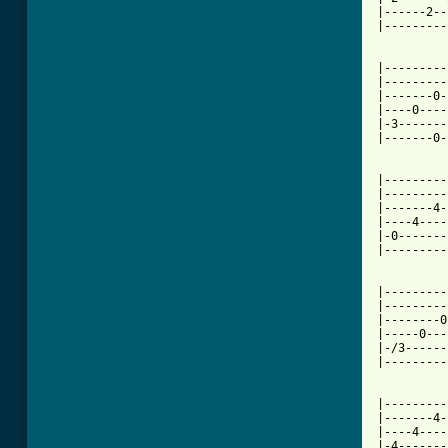
|------2--
|---------
|---------
|---------
|-------0-
|----0----
|-3-------
|-------0-
|---------
|---------
|-------4-
|----4----
|-0-------
|---------
[ Tab from

|--------
|---------
|--------0
|-----0---
|-/3------
|---------
|---------
|-------4-
|----4----
|-4-------