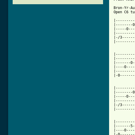
Bron-Yr-Au
Open C6 tu
|---------
|--------0
|-----0---
|---------
|-/3------
|---------
|---------
|---------
|-------0-
|----0----
|---------
|-0-------
          
|---------
|--------0
|-----0---
|---------
|-/3------
|---------
|---------
|-------5-
|----0----
|-0-------