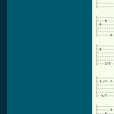
|---------
|---------
|---------
|----0----
|-0-------
|---------
|---------
|-------0-
|---------
|-0-------
|---------
|---------
|---------
|----2/5--
|---------
|-5-/7--7-
|---------
|---------
|---------
|--5/7----
|---------
|-------4-
|----4----