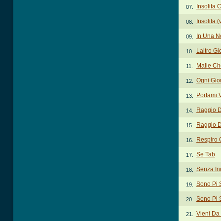
Insolita 
07.
Insolita 
08.
In Una N
09.
Laltro G
10.
Malie Ch
11.
Ogni Gio
12.
Portami 
13.
Raggio D
14.
Raggio D
15.
Respiro 
16.
Se Tab
17.
Senza In
18.
Sono Pi 
19.
Sono Pi 
20.
Vieni Da
21.