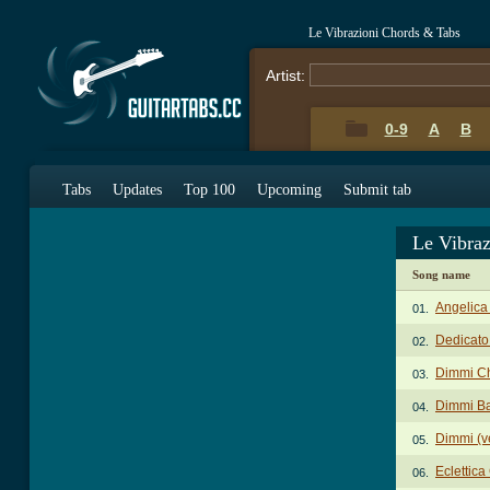
Le Vibrazioni Chords & Tabs
Artist:
0-9
A
B
Tabs
Updates
Top 100
Upcoming
Submit tab
Le Vibra
Song name
Angelica
01.
Dedicato
02.
Dimmi C
03.
Dimmi B
04.
Dimmi (v
05.
Eclettic
06.