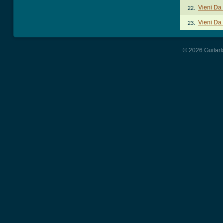
Vieni Da
22.
Vieni Da
23.
© 2026 Guitart