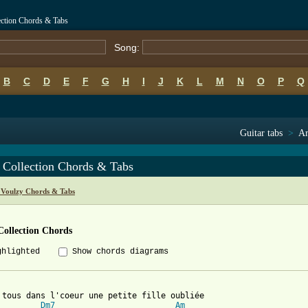
ection Chords & Tabs
Song:
B
C
D
E
F
G
H
I
J
K
L
M
N
O
P
Q
Guitar tabs
>
Ar
 Collection Chords & Tabs
 Voulzy Chords & Tabs
Collection Chords
ghlighted
Show chords diagrams
 tous dans l'coeur une petite fille oubliée 

Dm7
Am