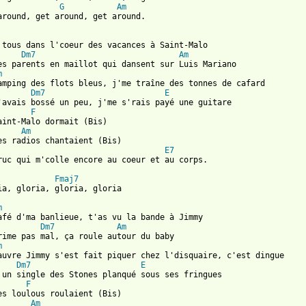
G
Am
around, get around, get around.

 tous dans l'coeur des vacances à Saint-Malo  

Dm7
Am
es parents en maillot qui dansent sur Luis Mariano  

m
amping des flots bleus, j'me traîne des tonnes de cafard  

Dm7
E
'avais bossé un peu, j'me s'rais payé une guitare  

F
aint-Malo dormait (Bis)  

Am
es radios chantaient (Bis)  

E7
ruc qui m'colle encore au coeur et au corps.

Fmaj7
ia, gloria, gloria, gloria

m
afé d'ma banlieue, t'as vu la bande à Jimmy  

Dm7
Am
rime pas mal, ça roule autour du baby  

m
auvre Jimmy s'est fait piquer chez l'disquaire, c'est dingue  

Dm7
E
 un single des Stones planqué sous ses fringues  

F
es loulous roulaient (Bis) 

Am