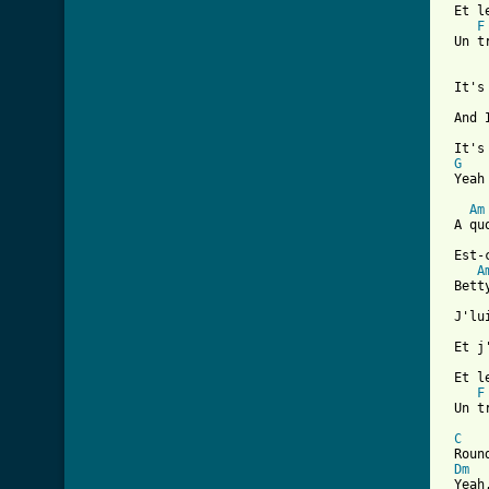
 Et l
F
 Un t
 It's
 And 
 It's
G
 Yeah
Am
 A qu
 Est-
A
 Bett
 J'lu
 Et j
 Et l
F
 Un t
C
 Roun
Dm
 Yeah