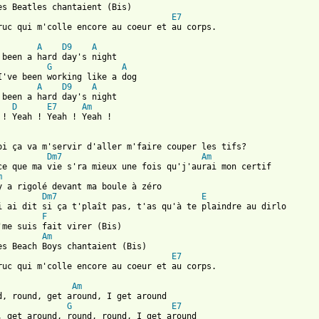
es Beatles chantaient (Bis)  

E7
ruc qui m'colle encore au coeur et au corps.

A
D9
A
 been a hard day's night  

G
A
I've been working like a dog  

A
D9
A
 been a hard day's night  

D
E7
Am
 ! Yeah ! Yeah ! Yeah !

oi ça va m'servir d'aller m'faire couper les tifs?  

Dm7
Am
ce que ma vie s'ra mieux une fois qu'j'aurai mon certif  

m
y a rigolé devant ma boule à zéro  

Dm7
E
i ai dit si ça t'plaît pas, t'as qu'à te plaindre au dirlo  

F
'me suis fait virer (Bis) 

Am
es Beach Boys chantaient (Bis)  

E7
ruc qui m'colle encore au coeur et au corps.

Am
d, round, get around, I get around  

G
E7
, get around, round, round, I get around  
