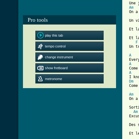
 Une 
Am
 On a
Pro tools
 Un v
 Et l
play this tab
 Et l
F
tempo control
 Un t
A
change instrument
 Ever
A
show fretboard
 Come
A
 I kn
metronome
Dm
 Come
Am
 On a
 Sort
Am
 Excu
 Des 
 Et l