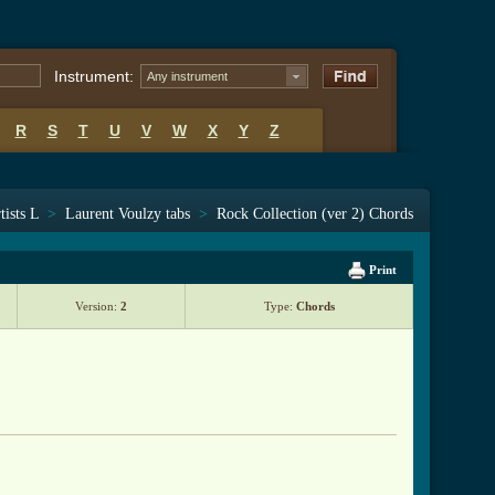
Instrument:
Any instrument
R
S
T
U
V
W
X
Y
Z
tists L
>
Laurent Voulzy tabs
>
Rock Collection (ver 2) Chords
Print
Version:
2
Type:
Chords