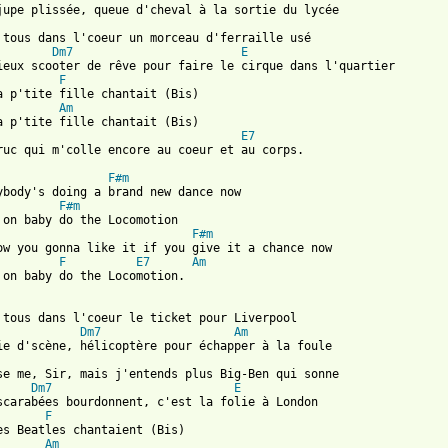
jupe plissée, queue d'cheval à la sortie du lycée 

 tous dans l'coeur un morceau d'ferraille usé 

Dm7
E
ieux scooter de rêve pour faire le cirque dans l'quartier 

F
a p'tite fille chantait (Bis) 

Am
a p'tite fille chantait (Bis) 

E7
ruc qui m'colle encore au coeur et au corps.

F#m
ybody's doing a brand new dance now 

F#m
 on baby do the Locomotion  

F#m
ow you gonna like it if you give it a chance now  

F
E7
Am
 on baby do the Locomotion.

 tous dans l'coeur le ticket pour Liverpool  

Dm7
Am
ie d'scène, hélicoptère pour échapper à la foule  

se me, Sir, mais j'entends plus Big-Ben qui sonne  

Dm7
E
scarabées bourdonnent, c'est la folie à London  

F
es Beatles chantaient (Bis)  

Am