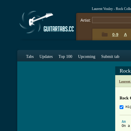
Laurent Voulzy - Rock Coll
Artist:
0-9
A
Tabs
Updates
Top 100
Upcoming
Submit tab
Rock
Laurent
Rock 
Hi
Am
 On a