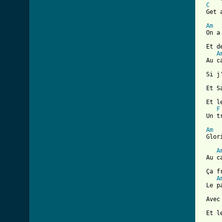
C
 Get 
Am
 On a
 Et d
A
 Au c
 Si j
 Et S
 Et l
F
 Un t
Am
 Glor
A
 Au c
 Ça f
A
 Le p
 Avec
 Et l