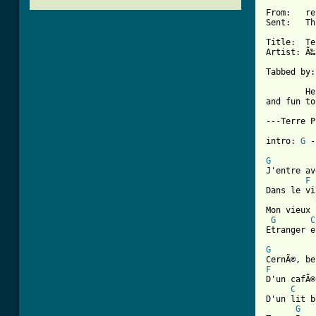
From:   re
Sent:   Th
Title:  Te
Artist: Ã‰
Tabbed by:
        He
and fun to
---Terre P
intro: 
G
 -
G

J'entre av
F
Dans le vi
Mon vieux 
G
C
Etranger e
G
F

D'un cafÃ
C
D'un lit b
G