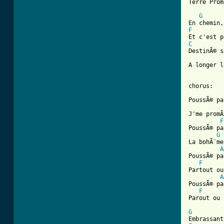
Terre Prom
G
F
C
DestinÃ© s
A longer l
chorus:

PoussÃ© pa
J'me promÃ
F
PoussÃ© pa
G
La bohÃ¨me
A
PoussÃ© pa
F
Partout ou
A
PoussÃ© pa
F
Parout ou 
G