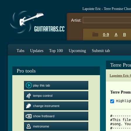
Lapointe Eric - Terre Promise Cho
Artist:
0-9
A
B
Tabs
Updates
Top 100
Upcoming
Submit tab
Terre Pr
Pro tools
Lapointe Eric
play this tab
Terre Prom
tempo control
Highlig
change instrument
#---------
show fretboard
#This file
#song. You
metronome
#---------