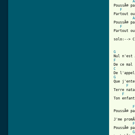
A
PoussÃ© pa
F
Partout ou
A
PoussÃ© pa
F
Partout ou
solo:--> C
G
F
C
G

Que j'ent
F
Terre nata
F
Ton enfant
F
PoussÃ© pa
J'me promÃ
F
PoussÃ© pa
G