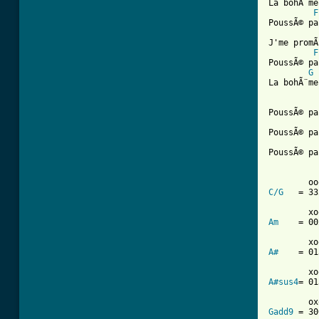
La bohÃ¨me
F
PoussÃ© pa
J'me promÃ
F
PoussÃ© pa
G
La bohÃ¨me
PoussÃ© pa
PoussÃ© pa
PoussÃ© pa
C/G
   = 33
Am
    = 00
A#
    = 01
A#sus4
= 01
Gadd9
 = 30