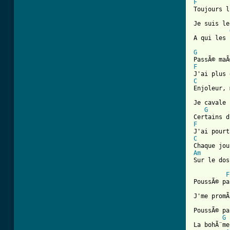
F

Toujours 
Je suis le
[ Tab from
G
F
C
Enjoleur, 
Je cavale 
G
F
C
Am
Sur le dos
F
PoussÃ© pa
J'me promÃ
PoussÃ© pa
G
La bohÃ¨me