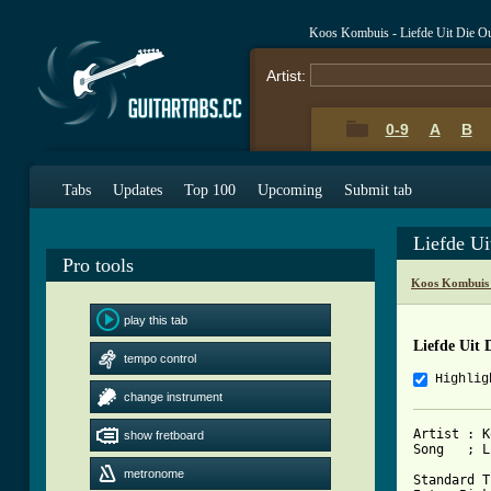
Koos Kombuis - Liefde Uit Die 
Artist:
0-9
A
B
Tabs
Updates
Top 100
Upcoming
Submit tab
Liefde U
Pro tools
Koos Kombuis 
play this tab
Liefde Uit
tempo control
Highlig
change instrument
Artist : K
show fretboard
Song   ; L
metronome
Standard T