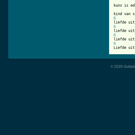
kuns is ed
G
G
G
G
Liefde uit
© 2026 Guitart