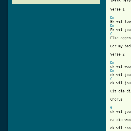
Intro Pick
Verse 1 

Dm
Dm
C
Elke oggen
Oor my bed
Verse 2

Dm
Dm
C
ek wil jou
uit die di
[ Tab from
G
ek wil jou
na die woo
ek wil saa