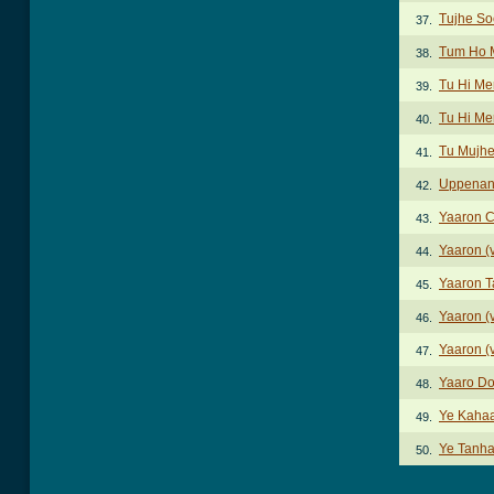
Tujhe So
37.
Tum Ho 
38.
Tu Hi Me
39.
Tu Hi Me
40.
Tu Mujhe
41.
Uppenan
42.
Yaaron 
43.
Yaaron (
44.
Yaaron T
45.
Yaaron (v
46.
Yaaron (v
47.
Yaaro Do
48.
Ye Kahaa
49.
Ye Tanha
50.