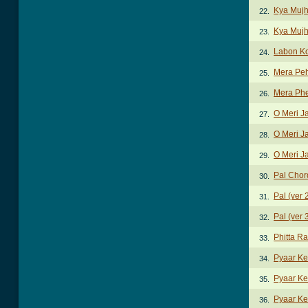
Kya Mujh
22.
Kya Mujh
23.
Labon K
24.
Mera Peh
25.
Mera Phe
26.
O Meri J
27.
O Meri J
28.
O Meri J
29.
Pal Chor
30.
Pal (ver 
31.
Pal (ver 
32.
Phitta R
33.
Pyaar Ke
34.
Pyaar Ke
35.
Pyaar Ke
36.