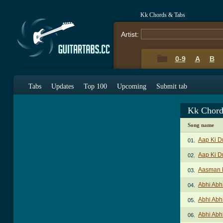
Kk Chords & Tabs
Artist:
0-9
A
B
Tabs
Updates
Top 100
Upcoming
Submit tab
Kk Chord
Song name
Aap Ki D
01.
Aap Ki D
02.
Aasman 
03.
Abhi Abh
04.
Abhi Abhi
05.
Abhi Abhi
06.