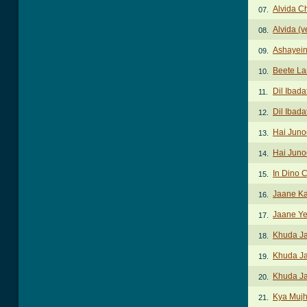
Alvida C
07.
Alvida (v
08.
Ashayei
09.
Beete L
10.
Dil Ibad
11.
Dil Ibada
12.
Hai Juno
13.
Hai Juno
14.
In Dino 
15.
Jaane Ka
16.
Jaane Y
17.
Khuda J
18.
Khuda Ja
19.
Khuda J
20.
Kya Mujh
21.