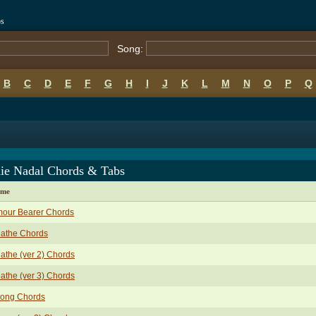
bs
Song:
B
C
D
E
F
G
H
I
J
K
L
M
N
O
P
Q
hie Nadal Chords & Tabs
ame
mour Bearer Chords
eathe Chords
athe (ver 2) Chords
athe (ver 3) Chords
long Chords