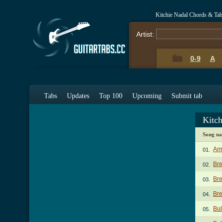
Kitchie Nadal Chords & Ta
Artist:
0-9
A
Tabs
Updates
Top 100
Upcoming
Submit tab
Kitc
Song n
Ar
01.
Br
02.
Bre
03.
Bre
04.
Bu
05.