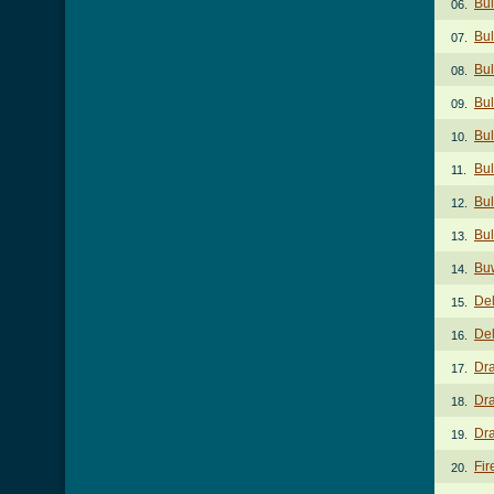
Bul
06.
Bul
07.
Bu
08.
Bul
09.
Bul
10.
Bul
11.
Bul
12.
Bu
13.
Bu
14.
De
15.
Del
16.
Dr
17.
Dra
18.
Dr
19.
Fir
20.