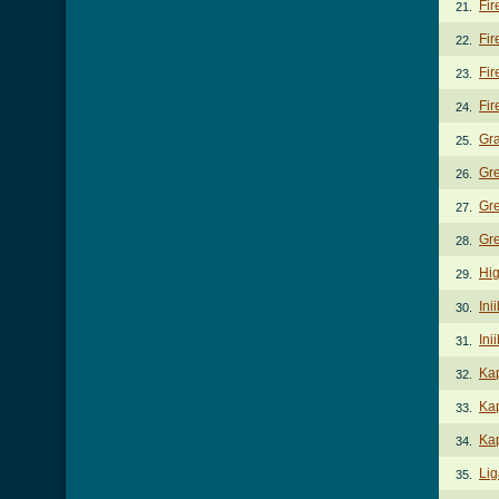
Fir
21.
Fir
22.
Fir
23.
Fir
24.
Gr
25.
Gre
26.
Gre
27.
Gre
28.
Hi
29.
Ini
30.
Ini
31.
Ka
32.
Kap
33.
Kap
34.
Li
35.