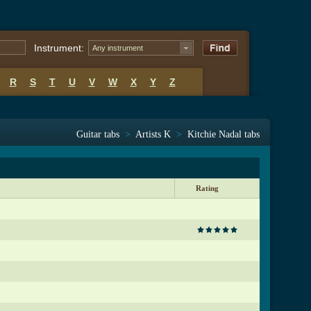
Instrument:
Any instrument
R
S
T
U
V
W
X
Y
Z
Guitar tabs
>
Artists K
>
Kitchie Nadal tabs
Rating