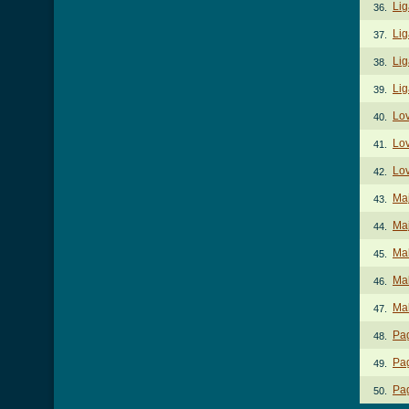
Lig
36.
Lig
37.
Lig
38.
Lig
39.
Lo
40.
Lov
41.
Lov
42.
Ma
43.
Maj
44.
Ma
45.
Mak
46.
Ma
47.
Pa
48.
Pag
49.
Pag
50.