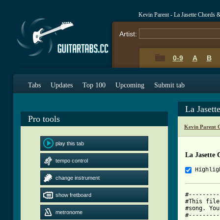
Kevin Parent - La Jasette Chords 
Artist:
0-9
A
B
Tabs
Updates
Top 100
Upcoming
Submit tab
La Jasett
Pro tools
Kevin Parent 
play this tab
La Jasette 
tempo control
Highlig
change instrument
#---------
show fretboard
#This file
#song. You
metronome
#---------