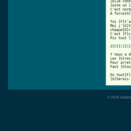
[D]Je conn
Juste un [
C'est norm
A force[G]
Toi [F]t'a
Moi j'[G]t
chaque[D]r
C'est [F]c
Pis tout l
2[
D
][
C
][
G
]
Y nous a d
Les [G]res
Pour arret
Faut [G]ou
En tout[F]
[G]Serais-
© 2026 Guitart