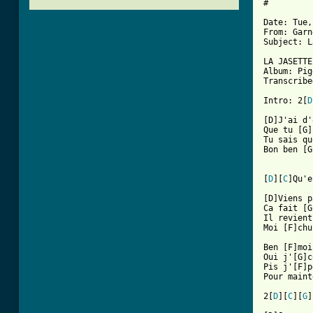
#

Date: Tue,
From: Garn
Subject: L
LA JASETTE
Album: Pig
Transcribe
Intro: 2[
D
[D]J'ai d'
Que tu [G]
Tu sais qu
Bon ben [G
[
D
][
C
]Qu'e
[D]Viens p
Ca fait [G
Il revient
[ Tab from

Ben [F]mo
Oui j'[G]c
Pis j'[F]p
Pour maint
2[
D
][
C
][
G
]