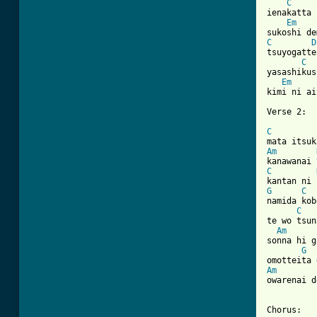
C
ienakatta 
Em
C
D
tsuyogatte
C
yasashikus
Em
kimi ni ai
[ Tab from
C
Am
C
G
C
namida kob
C
te wo tsun
Am
sonna hi g
G
Am
owarenai d
Chorus:
