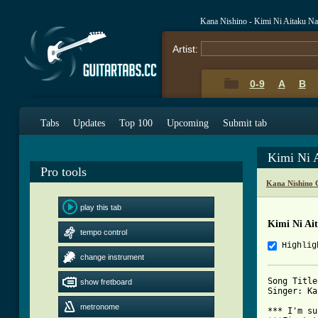
Kana Nishino - Kimi Ni Aitaku N
Artist:
0-9
A
B
Tabs
Updates
Top 100
Upcoming
Submit tab
Kimi Ni 
Pro tools
Kana Nishino 
play this tab
Kimi Ni Ai
tempo control
Highlig
change instrument
Song Title
show fretboard
Singer: Ka
metronome
*** I'm su