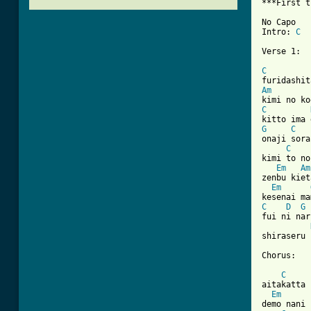
***First t
No Capo

Intro: 
C
Verse 1:

C
Am
C
G
C
onaji sora
C
kimi to no
Em
Am
zenbu kiet
Em
C
D
G
fui ni nar
shiraseru 
Chorus: 

C
aitakatta 
Em
demo nani 