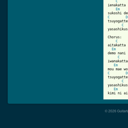
C
ienakatta 
Em
C
D
tsuyogatte
C
yasashikus
Chorus:

C
aitakatta 
Em
demo nani 
C
iwanakatta
Em
C
D
tsuyogatte
C
yasashikus
Em
kimi ni ai
© 2026 Guitart