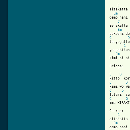
C
aitakatta 
Em
demo nani 
C
ienakatta 
Em
C
D
tsuyogatte
C
yasashikus
Em
kimi ni ai
Bridge:

C
D
C
D
C
D
C
G
ima KIRAKI
Chorus:

C
aitakatta 
Em
demo nani 