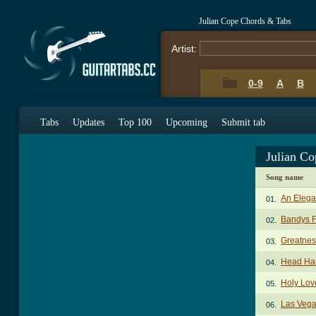
Julian Cope Chords & Tabs
Artist:
0-9
A
B
Tabs
Updates
Top 100
Upcoming
Submit tab
Julian C
Song name
An Elega
01.
Bandys F
02.
Greatnes
03.
Head Ha
04.
Holy Lov
05.
Las Veg
06.