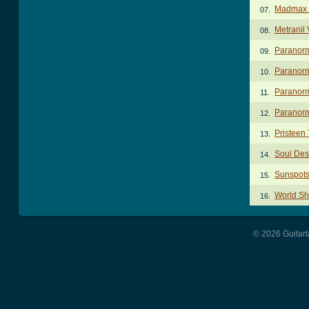
Madmax 
07.
Metranil
08.
Paranorm
09.
Paranorm
10.
Paranorm
11.
Paranorm
12.
Pristeen
13.
Soul Des
14.
Sunspot
15.
World Sh
16.
© 2026 Guitart