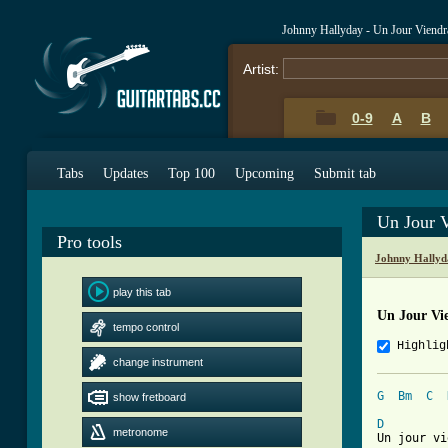
Johnny Hallyday - Un Jour Viend
Artist:
0-9
A
B
Tabs
Updates
Top 100
Upcoming
Submit tab
Un Jour 
Pro tools
Johnny Hallyd
play this tab
Un Jour Vi
tempo control
Highlig
change instrument
G
Bm
C
show fretboard
D
metronome
Un jour vi