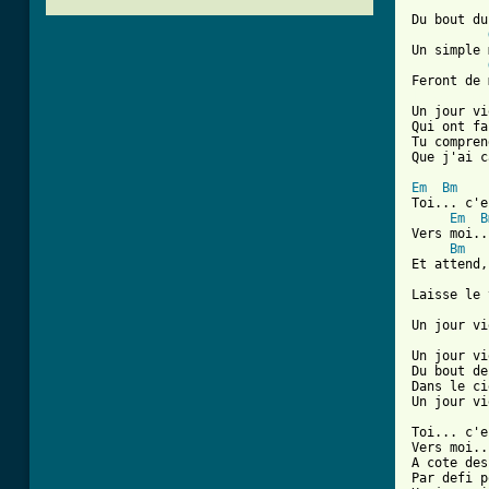
Du bout du
Un simple 
[ Tab from

Un jour v
Qui ont fa
Tu compren
Que j'ai c
Em
Bm
Toi... c'e
Em
B
Vers moi..
Bm
Et attend,
Laisse le 
Un jour vi
Un jour vi
Du bout de
Dans le ci
Un jour vi
Toi... c'e
Vers moi..
A cote des
Par defi p