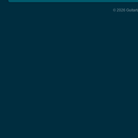
© 2026 Guitart