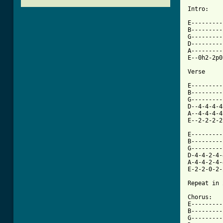
Intro:

E---------
B---------
G---------
D---------
A---------
E--0h2-2p0
Verse

E---------
B---------
G---------
D--4-4-4-4
A--4-4-4-4
E--2-2-2-2
E---------
B---------
G---------
D-4-4-2-4-
A-4-4-2-4-
E-2-2-0-2-
Repeat in 
Chorus: 

E---------
B---------
G---------