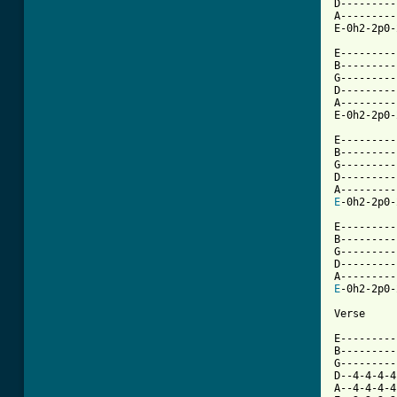
D---------
A---------
E-0h2-2p0-
E---------
B---------
G---------
D---------
A---------
E-0h2-2p0-
E---------
B---------
G---------
D---------
E
-0h2-2p0-
E---------
B---------
G---------
D---------
E
-0h2-2p0-
Verse

E---------
B---------
G---------
D--4-4-4-4
A--4-4-4-4