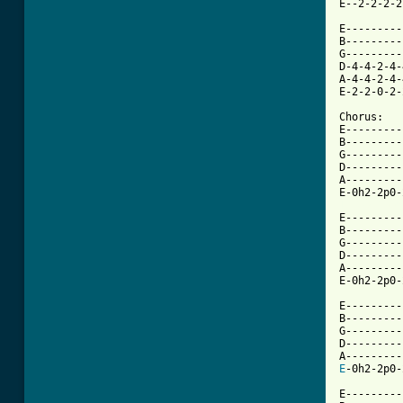
E--2-2-2-2
E---------
B---------
G---------
D-4-4-2-4-
A-4-4-2-4-
E-2-2-0-2-
Chorus: 

E---------
B---------
G---------
D---------
A---------
[ Tab from

E--------
B---------
G---------
D---------
A---------
E-0h2-2p0-
E---------
B---------
G---------
D---------
E
-0h2-2p0-
E---------