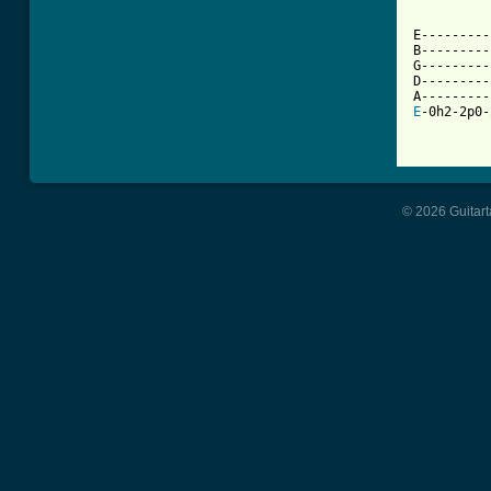
E---------
B---------
G---------
D---------
E
-0h2-2p0-
© 2026 Guitart