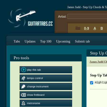
James Judd - Step Up Chords & T
Artist:
0-9
A
B
Tabs
Updates
Top 100
Upcoming
Submit tab
Step Up 
Pro tools
James Judd Ch
play this tab
Step Up Ta
tempo control
Highlig
change instrument
          
show fretboard
          
          
metronome