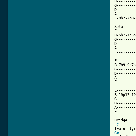
B---------
G---------
D---------
E
-0h2-2p0-
Solo

E---------
B-5h7-7p5h
G---------
D---------
A---------
E---------
E---------
B-7h9-9p7h
G---------
D---------
A---------
E---------
E---------
B-19p17h19
G---------
D---------
A---------
E---------
F#
G#