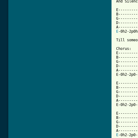

And Silen
E----------
B----------
G----------
D----------
E
-0h2-2p0h2
Till someo
Chorus: 

E---------
B---------
G---------
D---------
A---------
E-0h2-2p0-
E---------
B---------
G---------
D---------
A---------
E-0h2-2p0-
E---------
B---------
G---------
D---------
E
-0h2-2p0-