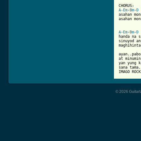
A
-
Em
-
Bm
-
D
asahan mon
asahan mon
A
-
Em
-
Bm
-
D
handa na s
sinuyod an
maghihinta
ayan..pabo
at minumin
yan yung k
sana tama.
IMAGO ROCK
© 2026 Guitart