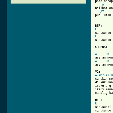
para hanap
A
nilibot an
A7
pupulutin,
E
E

sinusundo

[ Tab from
A
Em
A
Em
asahan mon
A
-
AM7
-
A7
-
D
sa akin mo
di kukulan
isuko ang 
ika'y mana
manalig ka
E

sinusundi 
sinusundo
