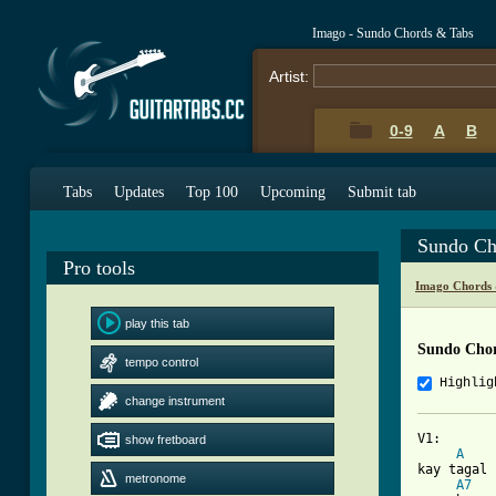
Imago - Sundo Chords & Tabs
Artist:
0-9
A
B
Tabs
Updates
Top 100
Upcoming
Submit tab
Sundo Ch
Pro tools
Imago Chords 
play this tab
Sundo Cho
tempo control
Highlig
change instrument
V1:

show fretboard
A
kay tagal 
metronome
A7