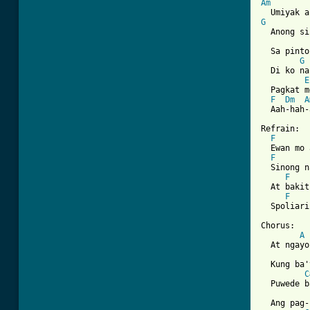
Am
G
  Anong si
  Sa pinto
G
  Di ko na
E
  Pagkat m
F
Dm
A
  Aah-hah-
Refrain:

F
  Ewan mo 
F
  Sinong n
F
  At bakit
F
  Spoliari
Chorus:

A
  At ngayo
  Kung ba'
C
  Puwede b
  Ang pag-