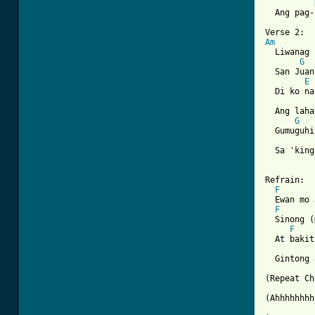
[ Tab from
Am
  Liwanag 
G
  San Juan

E
  Di ko na
  Ang laha
G
  Gumuguhi
  Sa 'king
Refrain:

F
  Ewan mo 
F
  Sinong (
F
  At bakit
  Gintong 
(Repeat Ch
(Ahhhhhhhh