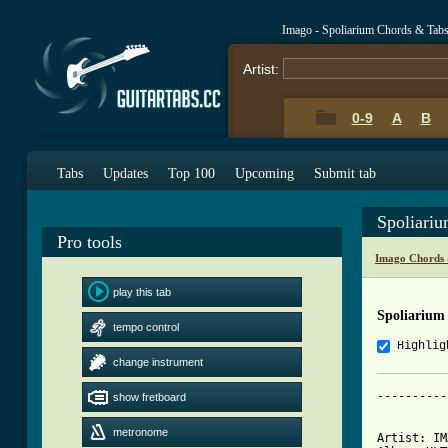
Imago - Spoliarium Chords & Tab
Artist:
0-9
A
B
Tabs
Updates
Top 100
Upcoming
Submit tab
Spoliari
Pro tools
Imago Chords 
play this tab
Spoliarium
tempo control
Highlig
change instrument
----------
show fretboard
          
metronome
Artist: IM