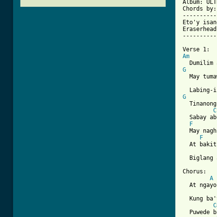
Album: ULT
Chords by:
----------
Eto'y isan
Eraserhead
----------
Am
G
  May tuma
G
  Tinanong
C
  Sabay ab
F
  May nagh
F
  At bakit
  Biglang 
Chorus:

A
  At ngayo
  Kung ba'
C
  Puwede b