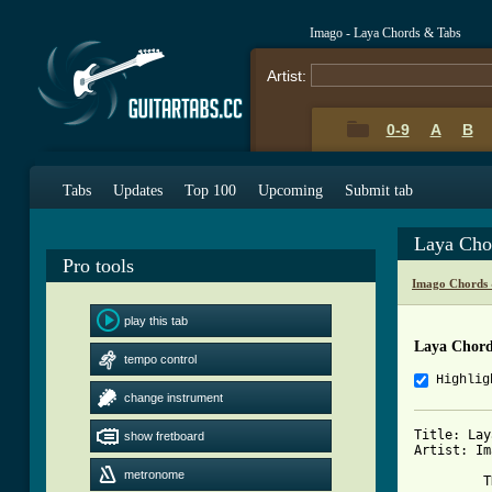
Imago - Laya Chords & Tabs
Artist:
0-9
A
B
Tabs
Updates
Top 100
Upcoming
Submit tab
Laya Cho
Pro tools
Imago Chords 
play this tab
Laya Chord
tempo control
Highlig
change instrument
Title: Laya
show fretboard
Artist: Im
metronome
         T