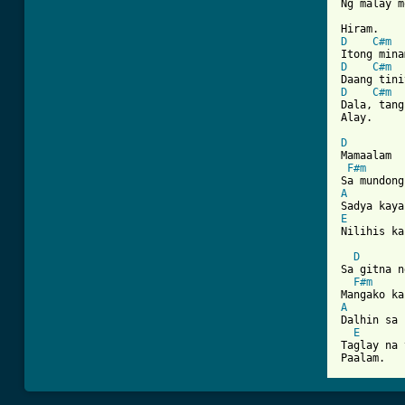
Ng malay m
D
C#m
D
C#m
D
C#m
Dala, tang
Alay.

D

Mamaalam

F#m
A
E

Nilihis ka
D
Sa gitna n
F#m
A

Dalhin sa 
E
Taglay na 
Paalam.