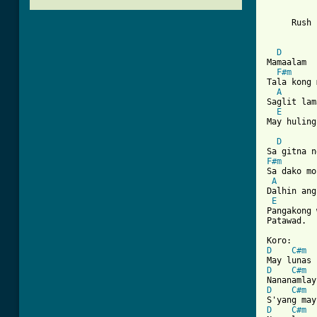
          
          
     Rush 
D
Mamaalam

F#m
Tala kong 
A
Saglit lam
E
May huling
D
F#m

Sa dako mo
A
Dalhin ang
E
Pangakong 
[ Tab from
D
C#m
D
C#m
D
C#m
D
C#m