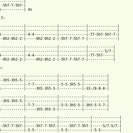
------------|

--5h7-7-5h7-|

5-----------| 4x

I:

------------|---------------|-------------|--------------|

------------|---------------|-------------|--------------|

4-----------|-4-4-----------|-------------|-77-5h7-5h7-7-|

--0h2-0h2-2-|-----0h2-0h2-2-|-5h7-7-5h7-7-|--------------|

------------|---------------|-------------|------------|

------------|---------------|-------------|--------5/7-|

4-----------|-4-4-----------|-------------|-77-5h7-----|

--0h2-0h2-2-|-----0h2-0h2-2-|-5h7-7-5h7-7-|------------|

:

------------|---------------|-----------|-----------|

--3h5-3h5-5-|---------------|-----------|-----------|

------------|-7-7-----------|-5-5-3h5-5-|-----------|

1-----------|-----3h5-3h5-3-|-----------|-33-/8-8-8-|

------------|---------------|-----------|-----------|

--3h5-3h5-5-|---------------|-----------|-----------|

------------|-7-7-----------|-5-5-3h5-5-|-3h5-5-5-7-|

1-----------|-----3h5-3h5-3-|-----------|-----------|

------------|---------------|---------------|-------------|

------------|---------------|---------------|-------------|

--5h7-7-5h7-|-----5h7-7-5h7-|-----5h7-7-5h7-|-----5/7-5/7-|

5-----------|-5-5-----------|-5-5-----------|-5-5---------|
