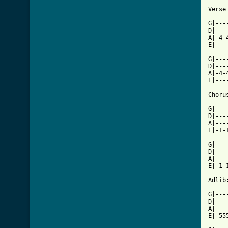
Verse 
G|---
D|---
A|-4-
[ Tab

G|--
D|---
A|-4-
E|---
Chorus
G|---
D|---
A|---
E|-1-
G|---
D|---
A|---
E|-1-
Adlib:
G|---
D|---
A|---
E|-55