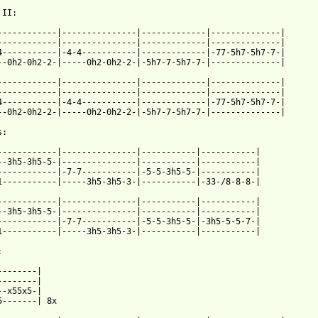
II:

------------|---------------|-------------|--------------|

------------|---------------|-------------|--------------|

4-----------|-4-4-----------|-------------|-77-5h7-5h7-7-|

 from: https://www.guitartabs.cc/tabs/i/imago/ewan_btab.html ]
-------------|---------------|-------------|--------------|

------------|---------------|-------------|--------------|

4-----------|-4-4-----------|-------------|-77-5h7-5h7-7-|

--0h2-0h2-2-|-----0h2-0h2-2-|-5h7-7-5h7-7-|--------------|

:

------------|---------------|-----------|-----------|

--3h5-3h5-5-|---------------|-----------|-----------|

------------|-7-7-----------|-5-5-3h5-5-|-----------|

1-----------|-----3h5-3h5-3-|-----------|-33-/8-8-8-|

------------|---------------|-----------|-----------|

--3h5-3h5-5-|---------------|-----------|-----------|

------------|-7-7-----------|-5-5-3h5-5-|-3h5-5-5-7-|

1-----------|-----3h5-3h5-3-|-----------|-----------|



--------|

--------|

--x55x5-|

5-------| 8x
