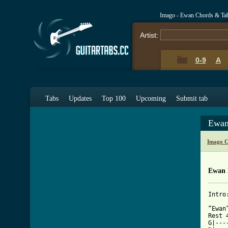
Imago - Ewan Chords & Ta
Artist:
0-9
A
Tabs
Updates
Top 100
Upcoming
Submit tab
Ewan
Imago C
Ewan 
Intro:
“Ewan
Rest 
G|---