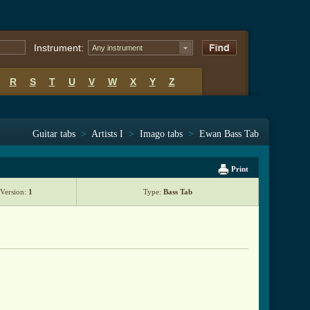
Instrument:
Any instrument
R
S
T
U
V
W
X
Y
Z
Guitar tabs
>
Artists I
>
Imago tabs
>
Ewan Bass Tab
Print
Version:
1
Type:
Bass Tab