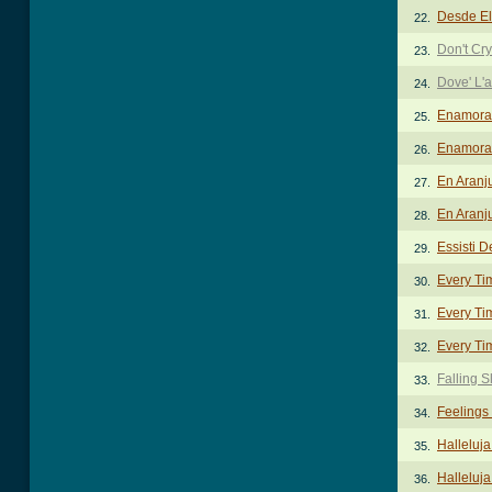
Desde El
22.
Don't Cr
23.
Dove' L'
24.
Enamora
25.
Enamorad
26.
En Aranj
27.
En Aranj
28.
Essisti 
29.
Every Ti
30.
Every Tim
31.
Every Tim
32.
Falling S
33.
Feelings
34.
Halleluj
35.
Halleluja
36.