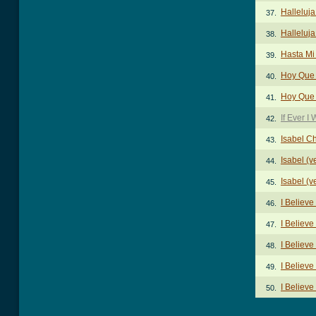
Halleluja
37.
Halleluja
38.
Hasta Mi
39.
Hoy Que 
40.
Hoy Que 
41.
If Ever 
42.
Isabel C
43.
Isabel (v
44.
Isabel (v
45.
I Believe
46.
I Believe
47.
I Believe
48.
I Believe
49.
I Believe
50.