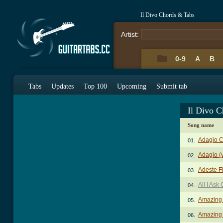
Il Divo Chords & Tabs
Artist:
0-9
A
B
Tabs
Updates
Top 100
Upcoming
Submit tab
Il Divo 
Song name
Adagio 
01.
Adagio (
02.
Adeste F
03.
All I Ask
04.
Amazing
05.
Amazing
06.