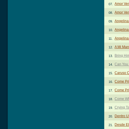
Amor Ve
07.
Amor Ven
08.
Angelina
09.
Angelina
10.
Angelina
11.
A Mi Man
12.
Bring H
13.
Can You 
14.
Caruso 
15.
Come Pr
16.
Come Pr
17.
Come Wh
18.
Crying T
19.
Dentro U
20.
Desde El
21.