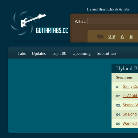
Hyland Brian Chords & Tabs
Artist:
0-9
A
B
Tabs
Updates
Top 100
Upcoming
Submit tab
Hyland B
Song name
Ginny Co
01.
Im Afrai
02.
Sealed W
03.
So Long
04.
Warmed 
05.