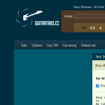
Harry Belafonte - We Wish
Artist:
0-9
A
Tabs
Updates
Top 100
Upcoming
Submit tab
We W
Harry B
We Wi
Hi
Easy 
=
D
Do li