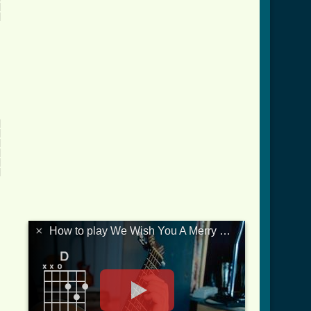
















×
How to play We Wish You A Merry Christmas