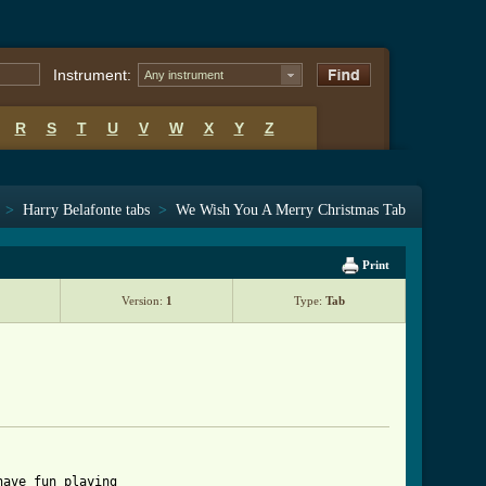
Instrument:
Any instrument
R
S
T
U
V
W
X
Y
Z
>
Harry Belafonte tabs
>
We Wish You A Merry Christmas Tab
Print
Version:
1
Type:
Tab
ave fun playing 
