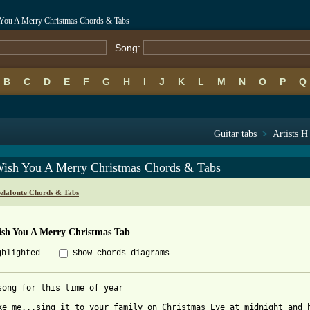
 You A Merry Christmas Chords & Tabs
Song:
B
C
D
E
F
G
H
I
J
K
L
M
N
O
P
Q
Guitar tabs
>
Artists H
ish You A Merry Christmas Chords & Tabs
elafonte Chords & Tabs
sh You A Merry Christmas Tab
ghlighted
Show chords diagrams
song for this time of year

ke me...sing it to your family on Christmas Eve at midnight and h