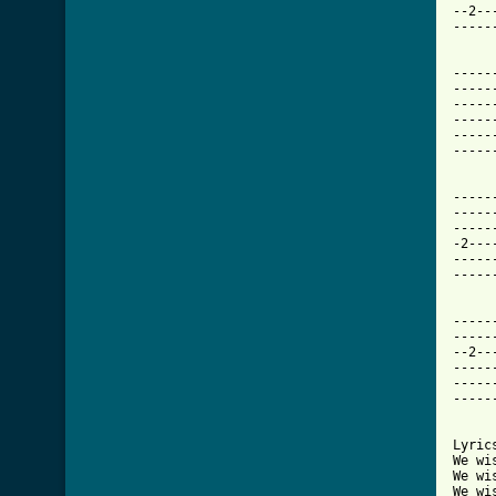
--2--
-----
-----
-----
-----
-----
-----
-----
-----
-----
-----
-2---
-----
-----
-----
-----
--2--
-----
-----
-----
Lyric
We wi
We wi
We wi