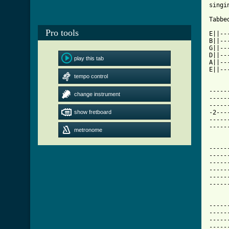
singi
Tabbe
Pro tools
E||--
B||--
G||--
D||--
play this tab
A||--
E||--
tempo control
-----
change instrument
-----
-----
show fretboard
-2---
-----
-----
metronome
-----
-----
-----
-----
-----
-----
[ Tab

----
-----
-----
-----