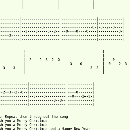
-----------|-----------------|----------------|-----------------|
-----------|-----------------|----------------|-----------------|
----------|-------------------|-----------------|------------|

----------|-------------------|-----------------|------------|

----------|----------0--------|---------------0-|-0--2--0----|

----------|--3----3-----3--2--|--0----0----0----|----------3-|

-----3----|-------------------|-----------------|------------|

----------|-------------------|-----------------|------------|

------------|-------------------|------------------|------------|
------------|-------------------|------------------|------------|
------------|--2----2--3--2--0--|------------------|----0-------|
------------|-------------------|--3----0----------|--0----2—-3-|
--3----3----|-------------------|------------3--3--|------------|
------------|-------------------|------------------|------------|
--------------|------------------|------------|

--------------|------------------|------------|

--2--3--2--0--|------------------|----0-------|

--------------|--3----0----------|--0----2—-3-|

--------------|------------3--3--|------------|

--------------|------------------|------------|

s: Repeat them throughout the song

sh you a Merry Christmas

sh you a Merry Christmas

sh you a Merry Christmas and a Happy New Year
