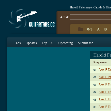
Harold Faltermeyer Chords & Tab
Artist:
0-9
A
B
Tabs
Updates
Top 100
Upcoming
Submit tab
Harold F
Song name
Axel F T
01.
Axel F In
02.
Axel F T
03.
Axel F T
04.
Axel F T
05.
Axel F T
06.