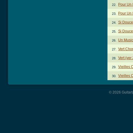
Pour Un I
22.
Pour Un 
23.
Si Douc
24.
Si Douce
25.
Un Music
26.
Vert Cho
27.
Vert (ver
28.
Vieilles
29.
Vieilles 
30.
© 2026 Guitart