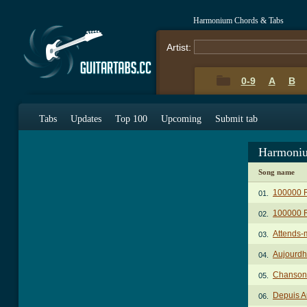
Harmonium Chords & Tabs
Artist:
0-9
A
B
Tabs
Updates
Top 100
Upcoming
Submit tab
Harmoniu
Song name
100000 
01.
100000 
02.
Attends-
03.
Aujourdh
04.
Chanson
05.
Depuis 
06.