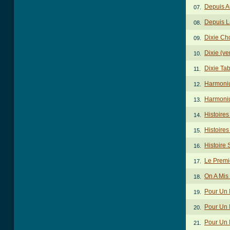
Depuis A
07.
Depuis 
08.
Dixie Ch
09.
Dixie (ve
10.
Dixie Ta
11.
Harmoni
12.
Harmoni
13.
Histoire
14.
Histoires
15.
Histoire
16.
Le Premi
17.
On A Mis
18.
Pour Un 
19.
Pour Un I
20.
Pour Un I
21.