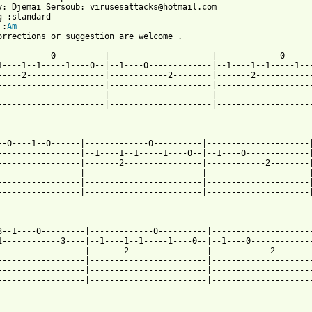
y: Djemai Sersoub: virusesattacks@hotmail.com 

g :standard 

 :
Am
orrections or suggestion are welcome .

-----------0----------|---------------------|-------------0------
1----1--1-----1----0--|--1----0-------------|--1----1--1-----1---
-----2----------------|------------2--------|-------2------------
----------------------|---------------------|--------------------
----------------------|---------------------|--------------------
----------------------|---------------------|--------------------
--0----1--0------|-------------0----------|---------------------|
-----------------|--1----1--1-----1----0--|--1----0-------------|
-----------------|-------2----------------|------------2--------|
-----------------|------------------------|---------------------|
-----------------|------------------------|---------------------|
-----------------|------------------------|---------------------|
3--1----0---------|-------------0----------|---------------------
1------------3----|--1----1--1-----1----0--|--1----0-------------
------------------|-------2----------------|------------2--------
------------------|------------------------|---------------------
------------------|------------------------|---------------------
------------------|------------------------|---------------------