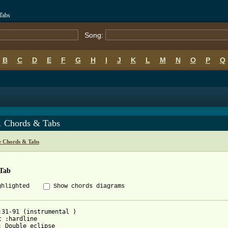
Tabs
Song:
B
C
D
E
F
G
H
I
J
K
L
M
N
O
P
Q
1 Chords & Tabs
e Chords & Tabs
 Tab
ghlighted
Show chords diagrams
:31-91 (instrumental )

t :hardline 

: Double eclipse 
