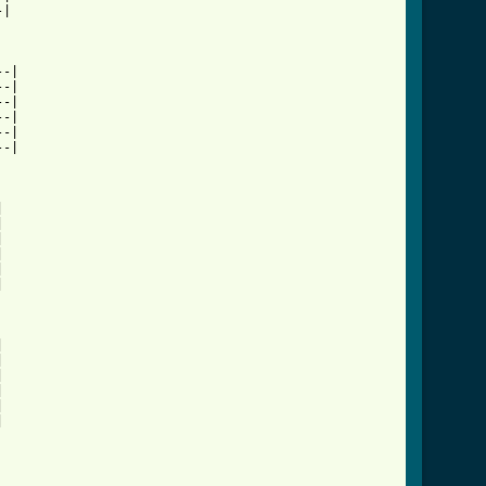
|

-|

-|

-|

-|

-|

-|
























