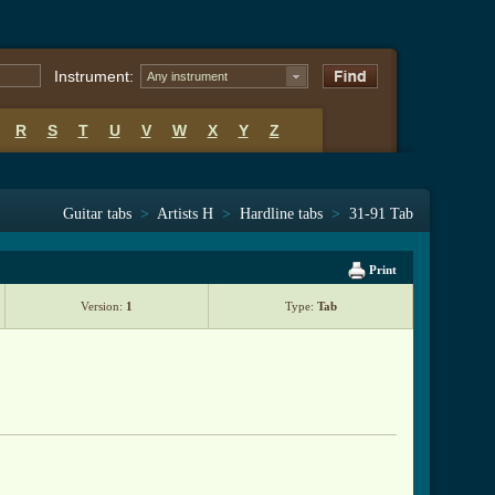
Instrument:
Any instrument
R
S
T
U
V
W
X
Y
Z
Guitar tabs
>
Artists H
>
Hardline tabs
>
31-91 Tab
Print
Version:
1
Type:
Tab