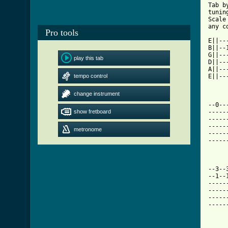
Tab b
tunin
Scale
any c
Pro tools
E||--
B||--
G||--
play this tab
D||--
A||--
tempo control
E||--
change instrument
--0--
show fretboard
-----
-----
-----
metronome
-----
-----
--3--
--1--
-----
-----
-----
-----