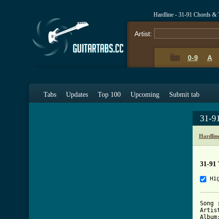
Hardline - 31-91 Chords & 
Artist:
0-9
A
Tabs
Updates
Top 100
Upcoming
Submit tab
31-9
Hardlin
31-91
Hi
Song 
Artis
Album