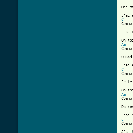
Mes m
C
Comme
J'ai 
Am
Comme
Quand
C
Comme
Je te
Am
Comme
De se
C
Comme
J'ai 