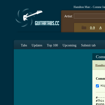
Hamilton Marc - Comme Jai
Artist:
0-9
A
Tabs
Updates
Top 100
Upcoming
Submit tab
Comm
Hamilto
Comme
Hi
#----
#This
#song