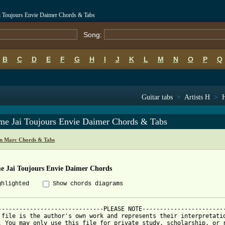
 Toujours Envie Daimer Chords & Tabs
Song:
B
C
D
E
F
G
H
I
J
K
L
M
N
O
P
Q
Guitar tabs
>
Artists H
>
e Jai Toujours Envie Daimer Chords & Tabs
n Marc Chords & Tabs
 Jai Toujours Envie Daimer Chords
ghlighted
Show chords diagrams
------------------------------PLEASE NOTE------------------------
 file is the author's own work and represents their interpretatio
. You may only use this file for private study, scholarship, or r