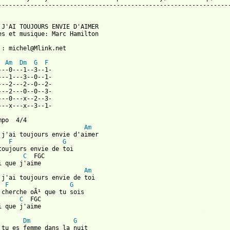
-----------------------------------------------------------------
 J'AI TOUJOURS ENVIE D'AIMER

es et musique: Marc Hamilton

 : michel@Mlink.net

Am
Dm
G
F
---0---1--3--1-

---1---3--0--1-

---2---2--0--2-

---2---0--0--3-

---0---x--2--3-

---x---x--3--1-

Am
 j'ai toujours envie d'aimer

F
G
toujours envie de toi

C
  FGC 

Am
 j'ai toujours envie de toi

F
G
 cherche oÃ¹ que tu sois

C
  FGC 

 from: https://www.guitartabs.cc/tabs/h/hamilton_marc/comme_jai_
Dm
G
 tu es femme dans la nuit
