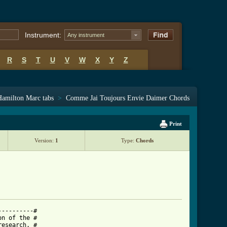
Instrument:
Any instrument
R
S
T
U
V
W
X
Y
Z
Hamilton Marc tabs
>
Comme Jai Toujours Envie Daimer Chords
Print
Version:
1
Type:
Chords
---------#

n of the #

esearch. #
