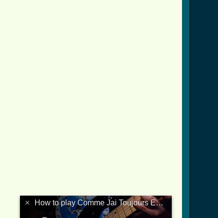
×
How to play Comme Jai Toujours Envie Daimer