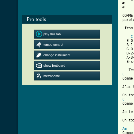
#----
#

COMME
Pro tools
parol
 from
play this tab
C
  E-0
tempo control
  B-1
  G-0
  D-2
change instrument
  A-3
  E-x
show fretboard
C
metronome
Comme
J'ai 
C
Comme
Je te
[ Tab
Am
Comme