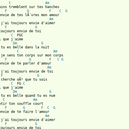
C
Am
ains tremblent sur tes hanches

F
G
F
C
G
Am
 j'ai toujours envie d'aimer

F
G
toujours envie de toi

C
  FGC 

Dm
G
 tu es belle dans la nuit

C
Am
 je sens ton corps sur mon corps

F
G
F
C
G
Am
 j'ai toujours envie de toi

F
G
 cherche oÃ¹ que tu sois

C
  FG 
C
Dm
G
 tu es belle quand tu es nue

C
Am
ntir ton souffle court

F
G
F
C
G
Am
 j'ai toujours envie d'aimer

F
G
toujours envie de toi
